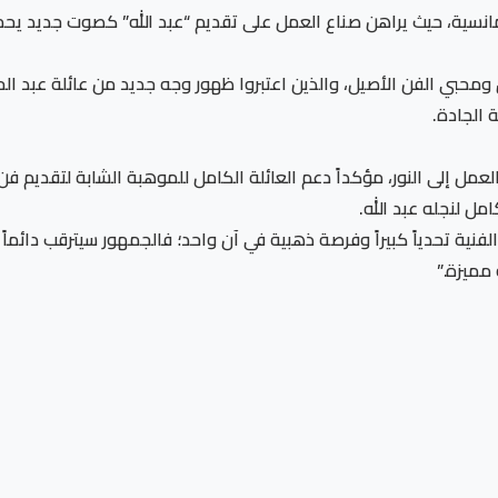
لرومانسية، حيث يراهن صناع العمل على تقديم “عبد الله” كصوت جديد يح
اق ومحبي الفن الأصيل، والذين اعتبروا ظهور وجه جديد من عائلة عبد 
 الجادة.
ل إلى النور، مؤكداً دعم العائلة الكامل للموهبة الشابة لتقديم فن راق
 لنجله عبد الله.
 الفنية تحدياً كبيراً وفرصة ذهبية في آن واحد؛ فالجمهور سيترقب دائ
مميزة.”