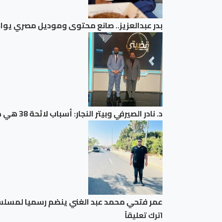
بدر عبدالعزيز.. صانع محتوى وموديل مصري يوا
د. نادر الصيرفي وبيتر النجار: أسباب لائحة 38 هي ذات أسباب الطلاق الدينية للروم والسريان والأرمن الأرثوذكس.
عمر فتحي محمد عبد الغني ينضم رسميا لمسلسل
اترك تعليقاً