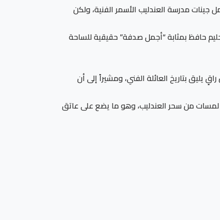
مل جينات مدرسة العندليب الأسمر الفنية، ولكن
الحليم حافظ بمثابة “أجمل صدفة” حقيقية للساحة
ٍ يليق بتاريخ العائلة الفني، ومشيراً إلى أن
ماً لمسات من سحر العندليب، وهو ما يضع على عاتق