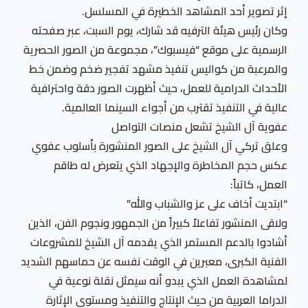
إثر تصوير أحد المشاهد الخطيرة في المسلسل.
وكان رئيس هيئة الترفيه قد شارك، يوم السبت، عبر صفحته
الرسمية على موقع “فيسبوك”، مجموعة من الصور الحصرية
والمرعبة من كواليس تنفيذ مشهد تفجير ضخم وضمن خط
الأحداث الدرامية للعمل، حيث أظهرت الصور دقة واحترافية
عالية في التنفيذ تقترب من أجواء السينما العالمية.
عفوية آل الشيخ تشعل منصات التواصل
وعلق تركي آل الشيخ على الصور المنشورة بأسلوب عفوي
عكس حجم المخاطرة والإجهاد الذي يتعرض له طاقم
العمل، كاتباً:
“ابتديت أخاف على عز والشباب والله”
ولاقى المنشور تفاعلاً كبيراً من الجمهور ونجوم الفن، الذين
أشادوا بالدعم المستمر الذي يقدمه آل الشيخ للمشروعات
الفنية الكبرى، معبرين في الوقت نفسه عن حماسهم الشديد
لمشاهدة العمل الذي يبدو أنه سيمثل نقلة نوعية في
الدراما العربية من حيث الإنتاج والتنفيذ ومستوى الإثارة