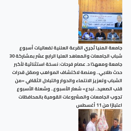
جامعة المنيا تُجري القرعة العلنية لفعاليات أسبوع
شباب الجامعات والمعاهد العليا الرابع عشر بمشاركة 30
جامعة ومعهدًا د. عصام فرحات: نسخة استثنائية لأكبر
حدث طلابي.. ومنصة لاكتشاف المواهب وصقل قدرات
الشباب وتعزيز الانتماء والحوار والتبادل الثقافي «من
قلب الصعيد.. نبدع» شعار الأسبوع.. وشعلة الأسبوع
تجوب الجامعات والمشروعات القومية بالمحافظات
اعتبارًا من 11 أغسطس