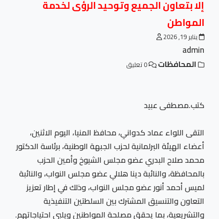
إلا بتعاون الجميع وتوحيد الرؤى لخدمة
المواطن
يناير 19, 2026
admin
المحافظات
0 تعليق
كتب.مصطفى عبيد
التقى اللواء عماد كدواني، محافظ المنيا، اليوم الاثنين،
أعضاء الهيئة البرلمانية لحزب الجبهة الوطنية، برئاسة الدكتور
محمد صلاح البدري عضو مجلس الشيوخ وأمين الحزب
بالمحافظة، والنائبة دينا هلالي عضو مجلس النواب، والنائبة
لميس أحمد أنور عضو مجلس النواب، وذلك في إطار تعزيز
التعاون والتنسيق المشترك بين السلطتين التنفيذية
والتشريعية، بما يحقق مصلحة المواطنين ويلبي احتياجاتهم.