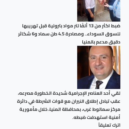
ضبط اكثر من 13 ألفًا لتر مواد بترولية قبل تهريبها
للسوق السوداء.. ومصادرة 4.5 طن سماد و6 شكائر
دقيق مدعم بالمنيا
لقي أحد العناصر الإجرامية شديدة الخطورة مصرعه،
عقب تبادل إطلاق النيران مع قوات الشرطة في دائرة
مركز سمالوط غرب، بمحافظة المنيا، خلال مأمورية
أمنية استهدفت ضبطه.
اترك تعليقاً