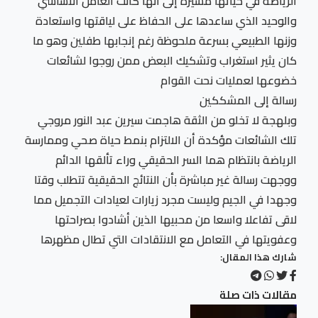
الرياضة في حياتها مشيرة إلى أنها كانت العامل الأساسي
والوحيد الذي ساعدها على الحفاظ على لياقتها واستعادة
وزنها الطبيعي بسرعة ملحوظة رغم إنجابها طفلين وهو ما
كان يثير استغراب وتشكيك البعض ممن روجوا لشائعات
خضوعها لعمليات نحت القوام
رسالة إلى المشككين
وبلهجة لا تخلو من الثقة هاجمت سيرين عبد النور مروجي
تلك الشائعات مؤكدة أن الالتزام بنمط حياة صحي وممارسة
الرياضة بانتظام هما السر الحقيقي وراء تألقها الدائم
ووجهت رسالة غير مباشرة بأن النتائج الحقيقية تتطلب وقتا
وجهدا في الجيم وليست مجرد زيارات لعيادات التجميل مما
لاقى تفاعلا واسعا من محبيها الذين أشادوا بصراحتها
وعفويتها في التعامل مع الانتقادات التي تطال مظهرها
شارك هذا المقال:
مقالات ذات صلة