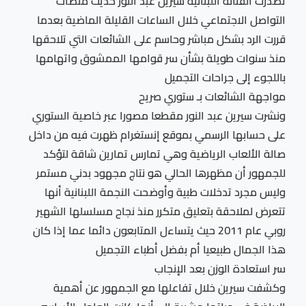
تصدرت الفنانة اللبنانية سيرين عبد النور حديث منصات
التواصل الاجتماعي خلال الساعات القليلة الماضية بعدما
قررت الرد بشكل مباشر وحاسم على الشائعات التي تلاحقها
منذ سنوات طويلة بشأن سر قوامها الممشوق واتهامها
باللجوء إلى جراحات التجميل
مواجهة الشائعات بـ ستوري صريح
ونشرت سيرين عبد النور مقطعا مصورا عبر خاصية الستوري
على حسابها الرسمي بموقع إنستغرام ظهرت فيه من داخل
صالة الألعاب الرياضية وهي تمارس تمارين شاقة لتؤكد
للجمهور أن مظهرها الحالي هو نتاج مجهود بدني مستمر
وليس مجرد تدخلات طبية وأوضحت النجمة اللبنانية أنها
تتعرض لملاحقة بتعليق متكرر منذ نجاح مسلسلها الشهير
روبي عام 2011 حيث يتساءل المتابعون دائما عما إذا كان
هذا الجمال طبيعيا أم بفضل أطباء التجميل
سر استعادة الوزن بعد الإنجاب
وكشفت سيرين خلال تفاعلها مع الجمهور عن أهمية