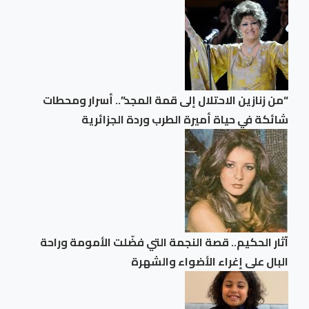
“من زنازين الاحتلال إلى قمة المجد”.. أسرار ومحطات
شائكة في حياة أميرة الطرب وردة الجزائرية
آثار الحكيم.. قصة النجمة التي فضّلت الأمومة وراحة
البال على إغراء الأضواء والشهرة