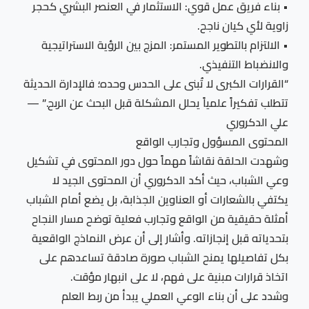
• بناء فريق عمل قوي: الاستثمار في العنصر البشري كحجر
زاوية لأي كيان ناجح.
• الالتزام بالتطوير المستمر: المزج بين الرؤية الاستراتيجية
والانضباط التنفيذي.
“القرارات الكبرى لا تُبنى على الحدس وحده؛ فالإدارة الحديثة
تتطلب تفكيراً علمياً يحلل المشكلة قبل البحث عن الربح.” —
علي الدكروري
المحتوى المسؤول وتجارب الواقع
وشهدت الحلقة نقاشاً مهماً حول دور المحتوى في تشكيل
وعي الشباب، حيث أكد الدكروري أن المحتوى الجيد لا
يكتفي بالشعارات أو العناوين الجذابة، بل يضع أمام الشباب
أمثلة حقيقية من الواقع وتجارب فعلية توضح مسار النجاح
بتحدياته قبل إنجازاته. وأشار إلى أن عرض النماذج الواقعية
بكل تفاصيلها يمنح الشباب صورة صادقة تساعدهم على
اتخاذ قرارات مبنية على فهم، لا على انبهار مؤقت.
وشدد على أن بناء الوعي العملي يبدأ من ربط العلم