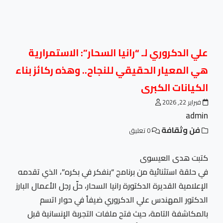
علي الدكروري لـ “رانيا السحار”: الاستمرارية
هي المعيار الحقيقي للنجاح.. وهذه ركائز بناء
الكيانات الكبرى
فبراير 22, 2026
admin
فن وثقافة
0 تعليق
كتبت هدى العيسوى
في حلقة استثنائية من برنامج “بنفكر في بكره”، الذي تقدمه
الإعلامية القديرة الدكتورة رانيا السحار، حلّ رجل الأعمال البارز
الدكتور المهندس علي الدكروري ضيفاً في حوار اتسم
بالمكاشفة التامة، حيث فتح ملفات التجربة الإنسانية قبل