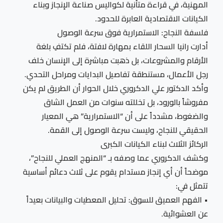
المهنية، في قراءة متأنية لكواليس صناعة الإنجاز وبناء
الكيانات الاقتصادية العابرة للحدود.
فلسفة النجاح: الاستمرارية فوق سرعة الوصول
أدارت رانيا السحار اللقاء بمهارة لافتة، فلم تكتفِ بلغة
الأرقام والمشروعات، بل ذهبت مباشرة إلى الإنسان خلف
رجل الأعمال، مستنطقة تفاصيل البدايات ومراحل التحدي.
وأكد الدكتور علي الدكروري خلال الحوار أن الطريق لم يكن
مفروشاً بالورود، بل تخللته سنوات من العمل الشاق
والضغوط، مشدداً على أن “الاستمرارية” هي المعيار
الحقيقي للنجاح، وليست سرعة الوصول إلى القمة.
الركائز الثلاث لبناء الكيانات الكبرى
وكشف الدكروري عما وصفه بـ “المنهج العملي للنجاح”،
موضحاً أن أي إنجاز مستدام يقوم على ثلاث دعائم أساسية
تتمثل في:
• الفهم العميق للسوق: تحليل المعطيات والبيانات بعيداً
عن العشوائية.