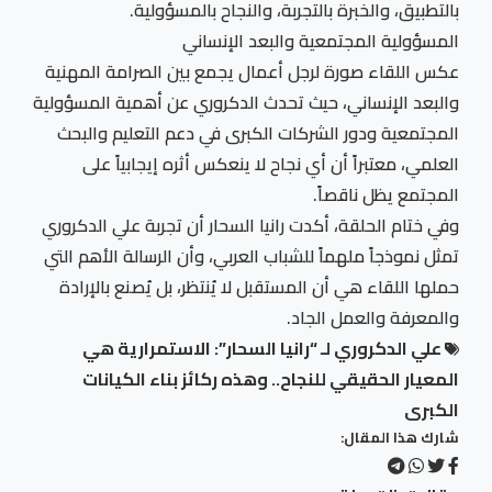
بالتطبيق، والخبرة بالتجربة، والنجاح بالمسؤولية.
المسؤولية المجتمعية والبعد الإنساني
عكس اللقاء صورة لرجل أعمال يجمع بين الصرامة المهنية
والبعد الإنساني، حيث تحدث الدكروري عن أهمية المسؤولية
المجتمعية ودور الشركات الكبرى في دعم التعليم والبحث
العلمي، معتبراً أن أي نجاح لا ينعكس أثره إيجابياً على
المجتمع يظل ناقصاً.
وفي ختام الحلقة، أكدت رانيا السحار أن تجربة علي الدكروري
تمثل نموذجاً ملهماً للشباب العربي، وأن الرسالة الأهم التي
حملها اللقاء هي أن المستقبل لا يُنتظر، بل يُصنع بالإرادة
والمعرفة والعمل الجاد.
علي الدكروري لـ “رانيا السحار”: الاستمرارية هي
المعيار الحقيقي للنجاح.. وهذه ركائز بناء الكيانات
الكبرى
شارك هذا المقال: