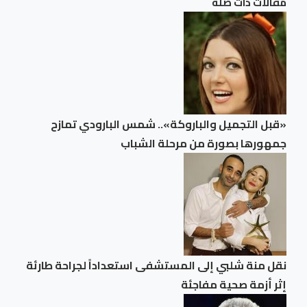
مقالات ذات صلة
«قبل التجميل والباروكة».. شمس البارودي تمازح
جمهورها بصورة من مرحلة الشباب
نقل منة شلبي إلى المستشفى استعداداً لجراحة طارئة
إثر أزمة صحية مفاجئة