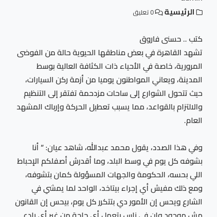
الرئيسية
0 تعليق
كتب .. حسنى فاروق
تشهد القاهرة في بعض مناطقها الحيوية حالة من الفوضى
المرورية، خاصة في الأحياء ذات الكثافة العالية بوسط
المدينة، ويعاني المواطنون يوميا من أزمة ركن السيارات،
حيث تتحول الشوارع إلى ساحات مزدحمة تفتقر إلى التنظيم
والالتزام بالقواعد، مما يسبب تعطيل الحركة وإرباك المشهد
العام.
وفي هذا الصدد، يقول محمد عبدالله، شاهد عيان: ” أنا
بشوفه كل يوم في وسط البلد، وما أقدرش أصفلكم الإحباط
اللي بحسه، الحكومة والجهات المسؤولة كمان بتشوفه،
ومع ذلك مفيش أي إجراء بيتاخد، الواحد لما يمشي في
الشارع ويحس إن الأمور دي بتتكرر كل يوم، بيحس إن القانون
مش موجود وإن في ناس بتعمل أي حاجة من غير أي رادع.