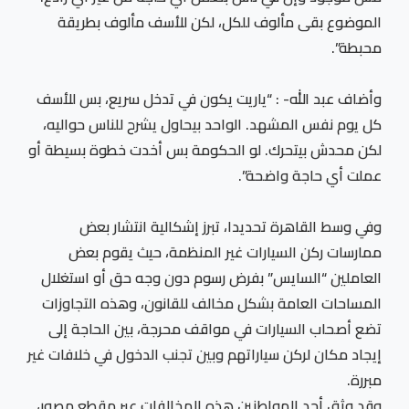
الموضوع بقى مألوف للكل، لكن للأسف مألوف بطريقة
محبطة”.
وأضاف عبد الله- : “ياريت يكون في تدخل سريع، بس للأسف
كل يوم نفس المشهد. الواحد بيحاول يشرح للناس حواليه،
لكن محدش بيتحرك. لو الحكومة بس أخدت خطوة بسيطة أو
عملت أي حاجة واضحة”.
وفي وسط القاهرة تحديدا، تبرز إشكالية انتشار بعض
ممارسات ركن السيارات غير المنظمة، حيث يقوم بعض
العاملين “السايس” بفرض رسوم دون وجه حق أو استغلال
المساحات العامة بشكل مخالف للقانون، وهذه التجاوزات
تضع أصحاب السيارات في مواقف محرجة، بين الحاجة إلى
إيجاد مكان لركن سياراتهم وبين تجنب الدخول في خلافات غير
مبررة.
وقد وثق أحد المواطنين هذه المخالفات عبر مقطع مصور،