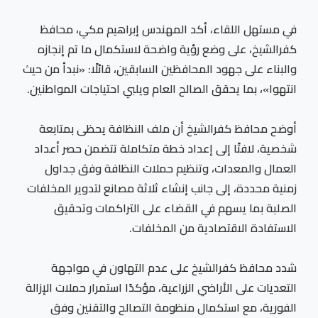
في مستهل اللقاء، أكد المهندس إبراهيم مكي، محافظ
كفرالشيخ، على وضع رؤية واضحة لاستكمال ما تم إنجازه
والبناء على جهود المحافظين السابقين، قائلًا: «نبدأ من حيث
انتهوا»، بما يحقق الصالح العام ويلبي احتياجات المواطنين.
أوضح محافظ كفرالشيخ أن ملف النظافة يحظى بمتابعة
شخصية، لافتًا إلى إعداد خطة متكاملة تتضمن حصر أعداد
العمال والمعدات، وتنظيم حملات النظافة وفق جداول
زمنية محددة، إلى جانب إنشاء ثلاثة مصانع لتدوير المخلفات
الصلبة بما يسهم في القضاء على التراكمات وتحقيق
الاستفادة الاقتصادية من المخلفات.
شدد محافظ كفرالشيخ على عدم التهاون في مواجهة
التعديات على الأراضي الزراعية، مؤكدًا استمرار حملات الإزالة
الفورية، مع استكمال منظومة التصالح والتقنين وفق