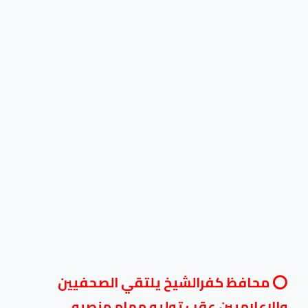
⭕️ محافظ كفرالشيخ يلتقي الصحفيين
والإعلاميين عقب توليه مهام منصبه