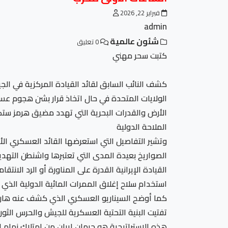
فبراير 22, 2026
admin
شئون عالمية
0 تعليق
كتبت سحر مهني
كشف النائب السابق لقائد القيادة المركزية في الج
الولايات المتحدة في حال اتخاذ قرار بشن هجوم عسك
الأرض والقدرات البحرية التي تهدد مضيق هرمز ستك
الملاحة الدولية
وتشير التفاصيل التي استعرضها القائد العسكري ا
الصواريخ بعيدة المدى التي تعتبرها واشنطن التهديد
القيادة الإيرانية القدرة على المناورة أو الرد ال
استخدام سلاح إغلاق الممرات المائية الدولية الذي 
كما أوضح السيناريو العسكري الذي كشف عنه هاروار
تفتيت البنية التحتية العسكرية للجيش والحرس الثو
هذه الاستراتيجية هو حرمان إيران من امتلاك زمام 