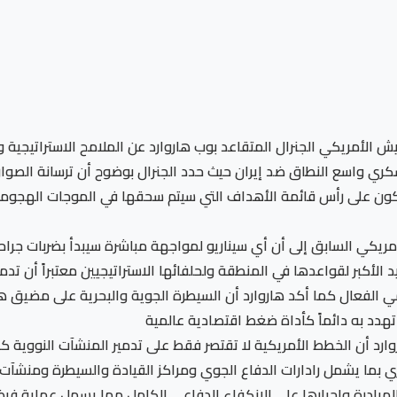
يش الأمريكي الجنرال المتقاعد بوب هاروارد عن الملامح الاستراتيجي
ري واسع النطاق ضد إيران حيث حدد الجنرال بوضوح أن ترسانة الصواريخ
ون على رأس قائمة الأهداف التي سيتم سحقها في الموجات الهجومية ا
لأمريكي السابق إلى أن أي سيناريو لمواجهة مباشرة سيبدأ بضربات ج
 الأكبر لقواعدها في المنطقة ولحلفائها الاستراتيجيين معتبراً أن ت
انتقامي الفعال كما أكد هاروارد أن السيطرة الجوية والبحرية على مضي
تهدد به دائماً كأداة ضغط اقتصادية عالمية
د أن الخطط الأمريكية لا تقتصر فقط على تدمير المنشآت النووية ك
ري بما يشمل رادارات الدفاع الجوي ومراكز القيادة والسيطرة ومنشآت 
المبادرة وإجبارها على الانكفاء الدفاعي الكامل مما يسهل عملية فرض