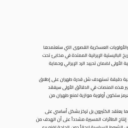
ة والأولويات العسكرية القصوى التي ستعتمدها
 الباليستية الإيرانية الممتدة في مخابئ تحت
لأولى لضمان تحييد الرد الإيراني وحماية
راحية دقيقة تستهدف شل قدرة طهران على إطلاق
دمير هذه المنصات في الدقائق الأولى سيفقد
ق هرمز ستكون أولوية موازية لمنع طهران من
ما يعتقد الكثيرون بل تركز بشكل أساسي على
إنتاج الطائرات المسيرة مشدداً على أن الهدف من
 الشروط السياسية لاحقاً دون الحاجة لغزو بري