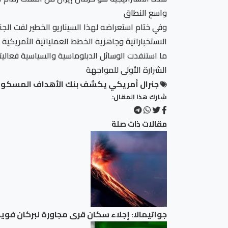
واسع النطاق
وفي ختام استعراضه لهذا السيناريو الخطير لفت ال
الاستخباراتية وجاهزية الخطط العملياتية الأمريكي
ما استنفدت الوسائل الدبلوماسية والسياسية فعالي
الشرارة الأولى للمواجهة
جنرال أمريكي يكشف بنك الأهداف المسكوت ع
شارك هذا المقال:
مقالات ذات صلة
جواتيمالا: إجلاء سكان قرى مجاورة لبركان فوي