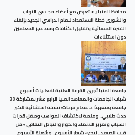
محافظ المنيا يستعرض مع أعضاء مجلسي النواب
والشورى خطة الاستعداد للعام الدراسي الجديد بإلغاء
الفترة المسائية وتقليل الكثافات وسد عجز المعلمين
دون استثناءات
جامعة المنيا تُجري القرعة العلنية لفعاليات أسبوع
شباب الجامعات والمعاهد العليا الرابع عشر بمشاركة 30
جامعة ومعهدًا د. عصام فرحات: نسخة استثنائية لأكبر
حدث طلابي.. ومنصة لاكتشاف المواهب وصقل قدرات
الشباب وتعزيز الانتماء والحوار والتبادل الثقافي «من
قلب الصعيد.. نبدع» شعار الأسبوع.. وشعلة الأسبوع