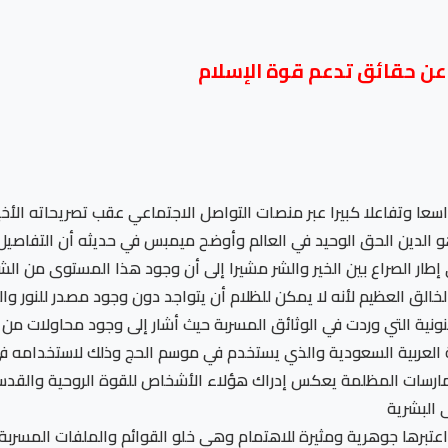
ن حقائق تدعم قوة الإسلام
اسعا وتفاعلا كبيرا عبر منصات التواصل الاجتماعي عقب تصريحاته الأخ
 هو الدين الحق الوحيد في العالم وأوضح ميمبس في حديثه أن التفاص
إطار الصراع بين الخير والشر مشيرا إلى أن وجود هذا المستوى من ال
خالق العظيم لأنه لا يمكن للظلام أن يتواجد دون وجود مصدر للنور وا
نونية التي وردت في الوثائق المسربة حيث أشار إلى وجود محاولات 
العربية السعودية والذي يستخدم في موسم الحج وذلك لاستخدامه
سات المظلمة يعكس إدراك هؤلاء الأشخاص للقوة الروحية والقدسية ا
 البشرية
 اعتبرها جوهرية ومثيرة للاهتمام وهي خلو القوائم والملفات المس