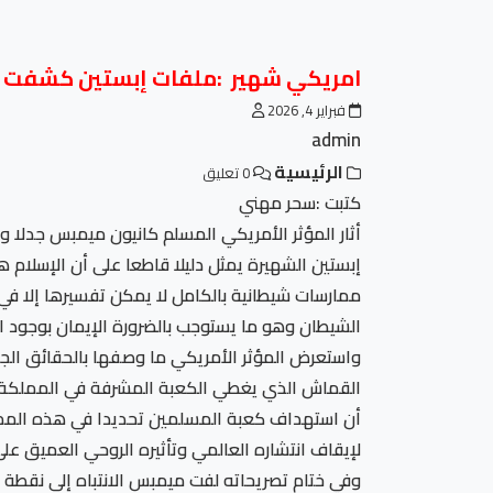
امريكي شهير :ملفات إبستين كشفت ع
فبراير 4, 2026
admin
الرئيسية
0 تعليق
كتبت :سحر مهني
أثار المؤثر الأمريكي المسلم كانيون ميمبس جدلا و
إبستين الشهيرة يمثل دليلا قاطعا على أن الإسلام
ممارسات شيطانية بالكامل لا يمكن تفسيرها إلا في 
الشيطان وهو ما يستوجب بالضرورة الإيمان بوجود ال
واستعرض المؤثر الأمريكي ما وصفها بالحقائق الج
القماش الذي يغطي الكعبة المشرفة في المملكة 
أن استهداف كعبة المسلمين تحديدا في هذه الممار
لإيقاف انتشاره العالمي وتأثيره الروحي العميق على
وفي ختام تصريحاته لفت ميمبس الانتباه إلى نقطة