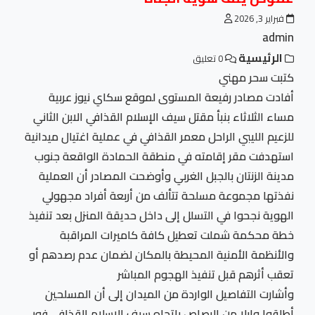
فبراير 3, 2026
admin
الرئيسية
0 تعليق
كتبت سحر مهني
أفادت مصادر رفيعة المستوى لموقع سكاي نيوز عربية
مساء الثلاثاء بنبأ مقتل سيف الإسلام القذافي الابن الثاني
للزعيم الليبي الراحل معمر القذافي في عملية اغتيال ميدانية
استهدفت مقر إقامته في منطقة الحمادة الواقعة جنوب
مدينة الزنتان بالجبل الغربي وأوضحت المصادر أن العملية
نفذتها مجموعة مسلحة تتألف من أربعة أفراد مجهولي
الهوية نجحوا في التسلل إلى داخل حديقة المنزل بعد تنفيذ
خطة محكمة شملت تعطيل كافة كاميرات المراقبة
والأنظمة الأمنية المحيطة بالمكان لضمان عدم رصدهم أو
تعقب أثرهم قبل تنفيذ الهجوم المباشر
وأشارت التفاصيل الواردة من الميدان إلى أن المسلحين
أطلقوا وابلا من الرصاص باتجاه سيف الإسلام القذافي فور