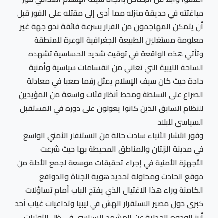
مباغتته في حديقة منزله مما أدى إلى مقتله على الفور قبل
أن يتمكن المهاجمون من الفرار بسرعة فائقة نحو جهة غير
معلومة مستغلين الطبيعة الجغرافية الوعرة للمنطقة
وتأتي هذه الواقعة في توقيت شديد الحساسية تشهده
الساحة الليبية التي تعاني من انقسامات سياسية وأمنية
حادة حيث كان سيف الإسلام يمثل رقما صعبا في معادلة
الصراع على السلطة ومحط أنظار فئات واسعة من المؤيدين
للنظام السابق الذين كانوا يعولون على دوره في المستقبل
السياسي للبلاد
وفور انتشار الأنباء سادت حالة من الاستنفار الأمني الواسع
في مدينة الزنتان والمناطق المحيطة بها حيث شرعت
الأجهزة الأمنية في إجراء تحقيقات موسعة لجمع الأدلة من
موقع الحادث ومحاولة تحديد هوية الجناة والدوافع
الكامنة وراء هذا الاغتيال الذي يفتح الباب أمام تساؤلات
كبرى حول مصير الاستقرار الهش في ليبيا وتداعيات غياب أحد
أبرز الوجوه الجدلية عن المشهد السياسي في ظل التوترات