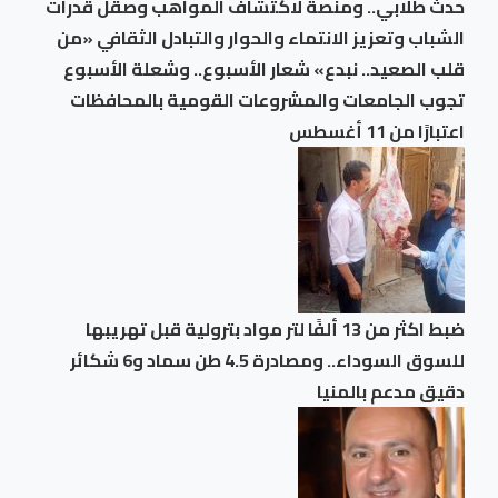
حدث طلابي.. ومنصة لاكتشاف المواهب وصقل قدرات
الشباب وتعزيز الانتماء والحوار والتبادل الثقافي «من
قلب الصعيد.. نبدع» شعار الأسبوع.. وشعلة الأسبوع
تجوب الجامعات والمشروعات القومية بالمحافظات
اعتبارًا من 11 أغسطس
ضبط اكثر من 13 ألفًا لتر مواد بترولية قبل تهريبها
للسوق السوداء.. ومصادرة 4.5 طن سماد و6 شكائر
دقيق مدعم بالمنيا