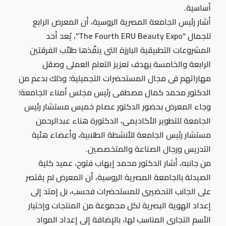
أساسية.
أشار رئيس الجامعة المصرية الروسية، أن المعرض الرابع
للجمال “The Fourth ERU Beauty Expo”، يُعد أحد
المشروعات التطبيقية البارزة التى ينفّذها طلاّب الفرقتين
الرابعة والخامسة بهدف تعزيز التعلم العملى وصقل
مهاراتهم فى مجال المستحضرات التجميلية؛ وذلك بدعم من
الدكتور محمد كمال مصطفى رئيس مجلس أمناء الجامعة؛
وجاء المعرض بحضور الدكتور عصام خميس مستشار رئيس
الجامعة للتطوير الأكاديمى، الدكتورة هناء عبدالرحمن
مستشار رئيس الجامعة للأنشطة الطلابية، وأعضاء هئية
التدريس ورجال الصناعة والمتخصصين.
من جانبه، أشار الدكتور محمد إيهاب فتوح، عميد كلية
الصيدلة بالجامعة المصرية الروسية، أن المعرض لم يقتصر
على الجانب التحضيرى للمستحضرات فحسب، بل إمتد إلى
إعداد الهوية البصرية لكل مجموعة من المنتجات وإختيار
الأسم التجارى المناسب لها، بالإضافة إلى إعداد المواد