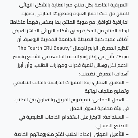
التعريفية الخاصة بكل منتج، مع العناية بالشكل النهائى
للمنتج من حيث اختيار العبوة ومظهرها الخارجى بصورة
احترافية تتوافق مع هوية المنتج، بما يعكس فهماً متكاملاً
لرحلة المنتج من الفكرة وحتى شكله النهائى الجاهز للعرض.
أضاف عميد كلية الصيدلة بالجامعة المصرية الروسية، أن
تنظيم المعرض الرابع للجمال “The Fourth ERU Beauty
Expo”، يأتى فى إطار إستراتيجية الجامعة فى تشجيع وتوفير
الدعم لكل وسائل تنمية قدرات ومهارات الطلاب، وأن أبرز
أهداف المعرض تضمنت:
– التطبيق العملي: ربط المقررات الدراسية بالجانب التطبيقي
وتصنيع منتجات نهائية.
– العمل الجماعى: تنمية روح الفريق والتعاون بين الطلاب
في بيئة محاكية لسوق العمل.
– الاستدامة: التركيز على استخدام الخامات الطبيعية في
التصنيع الصيدلي.
– التأهيل المهنى: إعداد الطلاب لفتح مشروعاتهم الخاصة