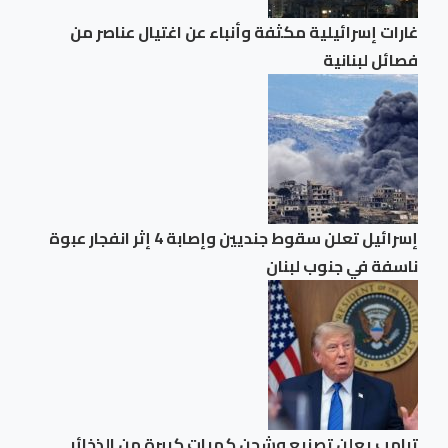
غارات إسرائيلية مكثفة وأنباء عن اغتيال عناصر من
فصائل لبنانية
إسرائيل تعلن سقوط جنديين وإصابة 4 إثر انفجار عبوة
ناسفة في جنوب لبنان
ترامب يعلن تصنيع وشحن كميات كبيرة من الذخائر