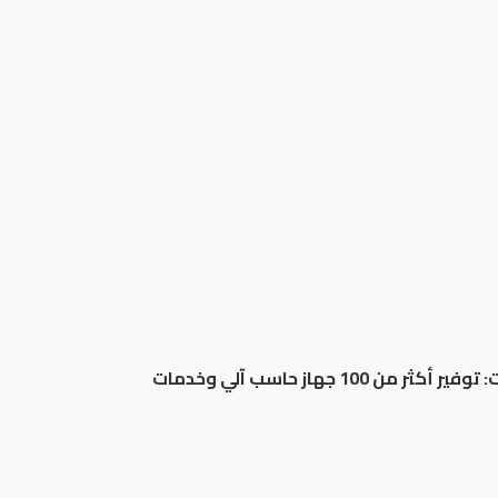
جامعة المنيا تواصل استقبال طلاب المرحلة الأولى بمعامل التنسيق الالكتروني للقبول بالجامعات د. عصام فرحات: توفير أكثر من 100 جهاز حاسب آلي وخدمات