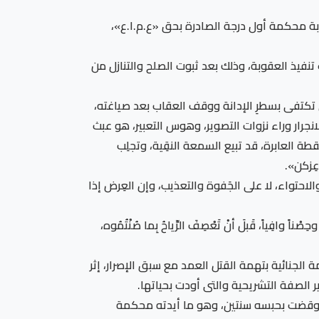
وبة محكمة أول درجة الصادرة بحق «ع.م.ا.ع»،
ذ العقوبة، وذلك بعد ثبوت الصلح والتنازل من
كتفى بسطرِ الإدانة ووقف العقاب بعد صياغته،
انجرار وراء نزوات التصوير، وهوس التعبير، هو عبث
طة العابرة، قد تبيع السمعة النقِية، وتجلِب
ِزكن».
 والاحتواء، لا على الجَفوة والتعذيب، وإن العِرض إذا
 وافِياً، قَبلَ أنْ تَعْصِفَ الرِّياحُ بِما صُنْتُمُوه،
تهم إلى المحاكمة الجنائية بتهمة القتل العمد مع سبق الإصرار، إثر
الصفة التشريحية والتى أودت بحياتها.
لانتفاء نية إزهاق الروح، وقضت بحبسه سنتين، وهو ما أيدته محكمة