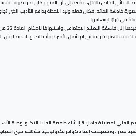
قصد الجنائى الخاص بالقتل، مشيرة إلى أن المتهم كان يمر بظروف نف
ورة خادشة لنجلته، فكان فعله وليد اللحظة بدافع التأديب الذى تجاو
ستشفى فورًا لإسعافها.
توجب تخفيف العقوبة رغبة فى لم شمل الأسرة ورأب الصدع، لا سيما وأن 
م العالي لمعاينة جاهزية إنشاء جامعة المنيا التكنولوجية الأهل
عيد مصر.. ونستهدف إعداد كوادر تكنولوجية مؤهلة تلبي احتيا