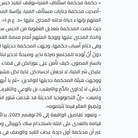
« حكمة محكمة استئناف المنيا»بوقف تنفيذ حبس الأ
-أصدرت محكمة جنايات مستأنف المنيا، برئاسة المست
المتهم بإنهاء حياة نجلته المجنى عليها «د. ع.م.ا».
حيث قضت المحكمة بتعديل العقوبة من الحبس سنتي
والدة المجنى عليها وزوجة المتهم أمام منصة القض
وفى ختام أسباب حكمها، وجهت المحكمة حديثها للأ
دونَ أنْ تُوجه للمجتمع صرخة نذير، وصيحةَ تحذير لبن
بالسترِ المصون، كيف تأمن على عوراتكن فى فضاء رقمى
عليكن شر البلية، لا تجعلن اجسادكن غاية لكل مشبوه
ووجهت هيئة المحكمة حديثها للوالدين: «ثم يا أيها الآب
خُدِش، لا يُداوى بالدَّمِ والترهيب، بل بالوعيِ والتقريب
وتابعت: «إنَّ التكنولوجيا الحديثةَ قد هَدمت سُتور الخُصوصية،
ويَضِيعَ العمُر فيما بَنَيتموه».
– وتعو
قيامه بالتعدى على ابنته باستخدام سلك كهربائى و