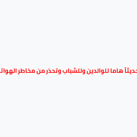
ثآ هاما للوالدين وللشباب وتحذر من مخاطر الهواتف و