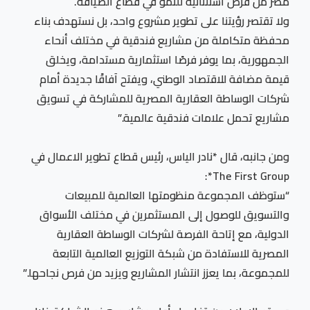
مصر من فرص استثنائية للنمو في قطاع الضيافة.
ولا تقتصر رؤيتنا على تطوير مشروع واحد، بل نستهدف بناء
محفظة متكاملة من مشاريع فندقية في مختلف أنحاء
الجمهورية، بما يوفر فرصًا استثمارية مستدامة، ويخلق
قيمة مضافة للاقتصاد الوطني، ويفتح آفاقًا جديدة أمام
شركات الوساطة العقارية المصرية للمشاركة في تسويق
مشاريع تحمل علامات فندقية عالمية.”
ومن جانبه، قال *نادر الياس، رئيس قطاع تطوير الاعمال في
The First Group*:
“ستوظف المجموعة منظومتها العالمية للمبيعات
والتسويق للوصول إلى المستثمرين في مختلف الأسواق
الدولية، مع إتاحة الفرصة لشركات الوساطة العقارية
المصرية للاستفادة من شبكة التوزيع العالمية التابعة
للمجموعة، بما يعزز انتشار المشاريع ويزيد من فرص نجاحها.”