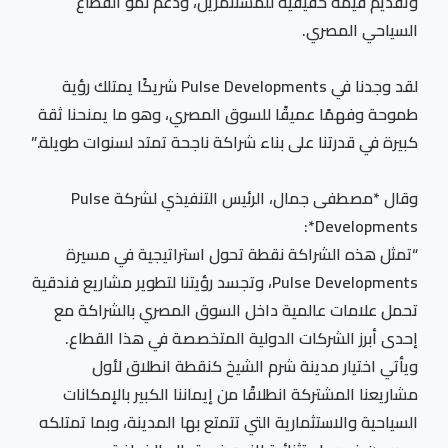
وتقديم قيمة حقيقية للمستثمرين، ودعم نمو القطاع
السياحي المصري.
لقد وجدنا في Pulse Developments شريكًا يمتلك رؤية
طموحة وفهمًا عميقًا للسوق المصري، وهو ما يمنحنا ثقة
كبيرة في قدرتنا على بناء شراكة ناجحة تمتد لسنوات طويلة.”
وقال *مصطفى جمال، الرئيس التنفيذي لشركة Pulse
Developments*:
“تمثل هذه الشراكة نقطة تحول استراتيجية في مسيرة
Pulse Developments، وتجسد رؤيتنا لتطوير مشاريع فندقية
تحمل علامات عالمية داخل السوق المصري بالشراكة مع
إحدى أبرز الشركات الدولية المتخصصة في هذا القطاع.
ويأتي اختيار مدينة شرم الشيخ كنقطة انطلاق لأول
مشاريعنا المشتركة انطلاقًا من إيماننا الكبير بالإمكانات
السياحية والاستثمارية التي تتمتع بها المدينة، وبما تمتلكه