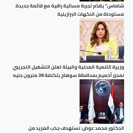
شاماس” يقدّم تجربة مسائية راقية مع قائمة جديدة
مستوحاة من النكهات البرازيلية
وزيرة التنمية المحلية والبيئة تعلن التشغيل التجريبي
لمجزر أخميم بمحافظة سوهاج بتكلفة 38 مليون جنيه
الدكتور محمد عوض: نستهدف جذب المزيد من