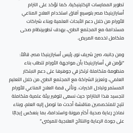
تطوير الممارسات الإكلينيكية. كما تؤكد على التزام
أسترازينيكا مصر بتوسيع آفاق استخدام العلاج المناعي
للأورام من خلال دعم الأبحاث العلمية وبناء شراكات
مستدامة مع المجتمع الطبي، بهدف تطويرنظام صحى
متكامل لخدمه المريض.
ومن جانبه، صرح شريف نور، رئيس أسترازينيكا مصر، قائلاً:
“نؤمن في أسترازينيكا بأن مواجهة الأورام تتطلب بناء
منظومة متكاملة ترتكز في جوهرها على دعم الابتكار
العلمي، وتعزيز الشراكة مع المجتمع الطبي من خلال التعليم
المستمر وتبادل الخبرات. وتأتي قمة العلاج المناعي للأورام
لتجسيد هذا الالتزام؛ حيث نسعى لتوفير بيئة علمية متكاملة
تتيح للمتخصصين مناقشة أحدث ما توصل إليه العلم، وبناء
نماذج رعاية صحية أكثر مرونة واستدامة، بما ينعكس إيجابًا
على جودة الرعاية والنتائج العلاجية للمرضى.”