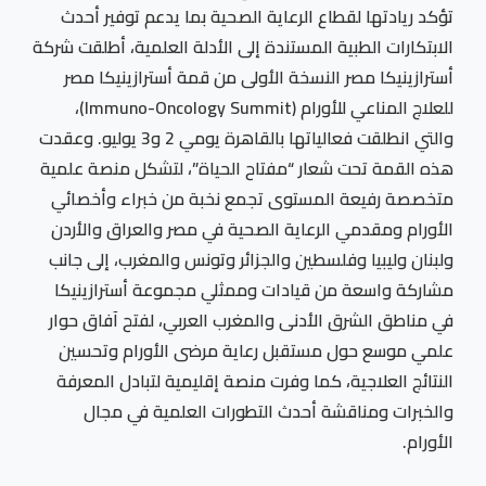
تؤكد ريادتها لقطاع الرعاية الصحية بما يدعم توفير أحدث
الابتكارات الطبية المستندة إلى الأدلة العلمية، أطلقت شركة
أسترازينيكا مصر النسخة الأولى من قمة أسترازينيكا مصر
للعلاج المناعي للأورام (Immuno-Oncology Summit)،
والتي انطلقت فعالياتها بالقاهرة يومي 2 و3 يوليو. وعقدت
هذه القمة تحت شعار “مفتاح الحياة”، لتشكل منصة علمية
متخصصة رفيعة المستوى تجمع نخبة من خبراء وأخصائي
الأورام ومقدمي الرعاية الصحية في مصر والعراق والأردن
ولبنان وليبيا وفلسطين والجزائر وتونس والمغرب، إلى جانب
مشاركة واسعة من قيادات وممثلي مجموعة أسترازينيكا
في مناطق الشرق الأدنى والمغرب العربي، لفتح آفاق حوار
علمي موسع حول مستقبل رعاية مرضى الأورام وتحسين
النتائج العلاجية، كما وفرت منصة إقليمية لتبادل المعرفة
والخبرات ومناقشة أحدث التطورات العلمية في مجال
الأورام.