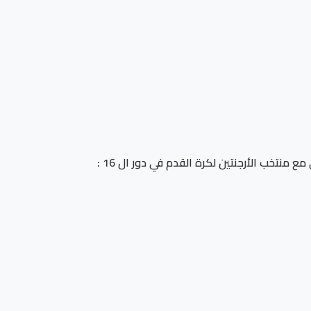
قال النائب محمد المنزلاوي أمين عام المشروعات الصغيرة والمتوسطة في حزب مستقبل وطن بعد لقاء المنتخب المصري مع منتخب الأرجنتين لكرة القدم في دور ال 16 :