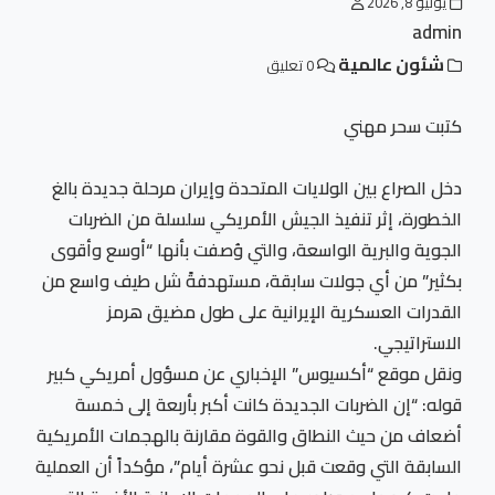
يوليو 8, 2026
admin
شئون عالمية
0 تعليق
كتبت سحر مهني
دخل الصراع بين الولايات المتحدة وإيران مرحلة جديدة بالغ
الخطورة، إثر تنفيذ الجيش الأمريكي سلسلة من الضربات
الجوية والبرية الواسعة، والتي وُصفت بأنها “أوسع وأقوى
بكثير” من أي جولات سابقة، مستهدفةً شل طيف واسع من
القدرات العسكرية الإيرانية على طول مضيق هرمز
الاستراتيجي.
ونقل موقع “أكسيوس” الإخباري عن مسؤول أمريكي كبير
قوله: “إن الضربات الجديدة كانت أكبر بأربعة إلى خمسة
أضعاف من حيث النطاق والقوة مقارنة بالهجمات الأمريكية
السابقة التي وقعت قبل نحو عشرة أيام”، مؤكداً أن العملية