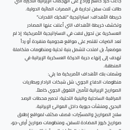
جاءت كرد حاسم ورادع على الهجمات الإيرانية الأخيرة التي
طالت ثلاث سفن تجارية في الممرات المائية الدولية.
خريطة الأهداف: استراتيجية “تفكيك القدرات”
وتكشف خريطة الأهداف التي أعلنت عنها المصادر
العسكرية عن تحول لافت في الاستراتيجية الأمريكية؛ إذ لم
تعد الضربات تقتصر على مواقع هجومية منفردة أو رداً
موضعياً، بل امتدت لتشمل بنية تحتية ومنظومات متكاملة
تهدف إلى إنهاء حرية الحركة العسكرية الإيرانية في
المنطقة.
وشملت بنك الأهداف الأمريكية ما يلي:
منظومات الدفاع الجوي: شل شبكات الرادار وبطاريات
الصواريخ الإيرانية لتأمين التفوق الجوي كاملاً.
المراقبة الساحلية والبنية التحتية: تدمير محطات الرصد
البحري ومنشآت حيوية داخل الموانئ الإيرانية.
سلاح الصواريخ والمسيّرات: قصف مكثف لمواقع إطلاق
صواريخ كروز المضادة للسفن، ومنظومات صواريخ أرض-جو،