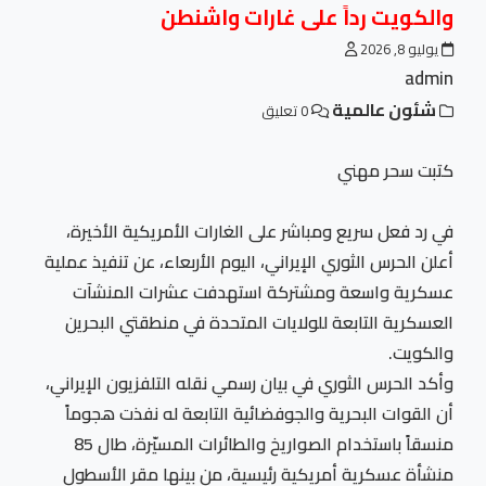
والكويت رداً على غارات واشنطن
يوليو 8, 2026
admin
شئون عالمية
0 تعليق
كتبت سحر مهني
في رد فعل سريع ومباشر على الغارات الأمريكية الأخيرة،
أعلن الحرس الثوري الإيراني، اليوم الأربعاء، عن تنفيذ عملية
عسكرية واسعة ومشتركة استهدفت عشرات المنشآت
العسكرية التابعة للولايات المتحدة في منطقتي البحرين
والكويت.
وأكد الحرس الثوري في بيان رسمي نقله التلفزيون الإيراني،
أن القوات البحرية والجوفضائية التابعة له نفذت هجوماً
منسقاً باستخدام الصواريخ والطائرات المسيّرة، طال 85
منشأة عسكرية أمريكية رئيسية، من بينها مقر الأسطول