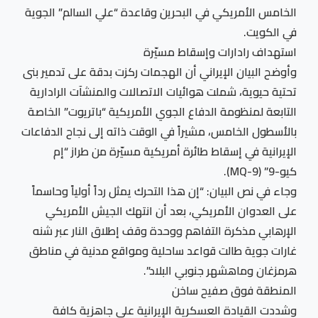
الخامس الأمريكي في البحرين وقاعدة “علي السالم” الجوية
في الكويت.
استهداف رادارات وإسقاط مسيّرة
وأوضح البيان الإيراني أن الهجمات ركزت بدقة على تدمير بنى
تحتية حيوية، شملت هوائيات الاتصالات والمنشآت الرادارية
التابعة لمنظومة الدفاع الجوي الأمريكية “باتريوت” الخاصة
بالأسطول الخامس، مشيراً في الوقت ذاته إلى نجاح الدفاعات
الإيرانية في إسقاط طائرة أمريكية مسيّرة من طراز “إم
كيو-9” (MQ-9).
وجاء في نص البيان: “إن هذا التحرك يمثل رداً أولياً وحاسماً
على العدوان الأمريكي، بعد أن انتهك الجيش الأمريكي
الإرهابي مذكرة التفاهم ووحدة وقف إطلاق النار عبر شنه
غارات جوية طالت قواعد ساحلية ومواقع مدنية في مناطق
هرمزغان وماهشهر جنوبي البلاد”.
المنطقة فوق صفيح ساخن
وشددت القيادة العسكرية الإيرانية على جاهزية كافة