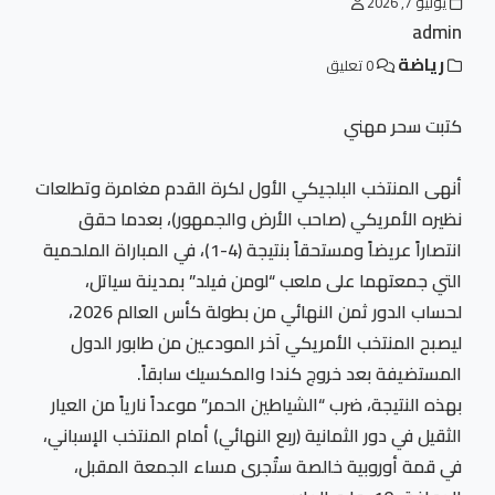
يوليو 7, 2026
admin
رياضة
0 تعليق
كتبت سحر مهني
أنهى المنتخب البلجيكي الأول لكرة القدم مغامرة وتطلعات
نظيره الأمريكي (صاحب الأرض والجمهور)، بعدما حقق
انتصاراً عريضاً ومستحقاً بنتيجة (4-1)، في المباراة الملحمية
التي جمعتهما على ملعب “لومن فيلد” بمدينة سياتل،
لحساب الدور ثمن النهائي من بطولة كأس العالم 2026،
ليصبح المنتخب الأمريكي آخر المودعين من طابور الدول
المستضيفة بعد خروج كندا والمكسيك سابقاً.
بهذه النتيجة، ضرب “الشياطين الحمر” موعداً نارياً من العيار
الثقيل في دور الثمانية (ربع النهائي) أمام المنتخب الإسباني،
في قمة أوروبية خالصة ستُجرى مساء الجمعة المقبل،