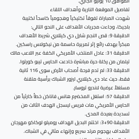
الموافق 10 يوليو الجاري.
تفاصيل الموقعة النارية وأهداف اللقاء
شهدت المباراة تفوقاً تكتيكياً وهجومياً كاسحاً لكتيبة
بلجيكا، وجاءت مجريات الأهداف على النحو التالي:
الدقيقة 9: قص النجم شارل دي كيتلاري شريط الأهداف
مبكراً بهدف رائع إثر تمريرة حاسمة من نيكولاس راسكين.
الدقيقة 31: عادل المنتخب الأمريكي الكفة عبر اللاعب مالك
تيلمان من ركلة حرة مباشرة خادعت الحارس تيبو كورتوا.
الدقيقة 33: لم تدم فرحة أصحاب الأرض سوى 116 ثانية
فقط، حيث عاد دي كيتلاري ليزور الشباك برأسية متقنة
مستغلاً عرضية لاندرو تروسار.
الدقيقة 57: استغل المخضرم هانس فاناكن خطأ كارثياً من
الحارس الأمريكي مات فريس ليسجل الهدف الثالث من
تسديدة بعيدة المدى.
الدقيقة 90+3: اختتم البديل الهداف روميلو لوكاكو مهرجان
الأهداف بهجوم مرتد سريع وإنهاء مثالي في الشباك.