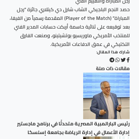
رجل المباراة والتقييم الفني
حصد النجم البلجيكي الشاب شارل دي كيتلاري جائزة “رجل
المباراة” (Player of the Match) المقدمة رسمياً من الفيفا،
بعد توقيعه على ثنائية حاسمة أربكت حسابات المدير الفني
للمنتخب الأمريكي ماوريسيو بوتشيتينو، وصنعت الفارق
التكتيكي في عمق الدفاعات الأمريكية.
شارك هذا المقال:
مقالات ذات صلة
رئيس البارالمبية المصرية متحدثًا في برنامج ماجستير
إدارة الأعمال في إدارة الرياضة بجامعة إسلسكا