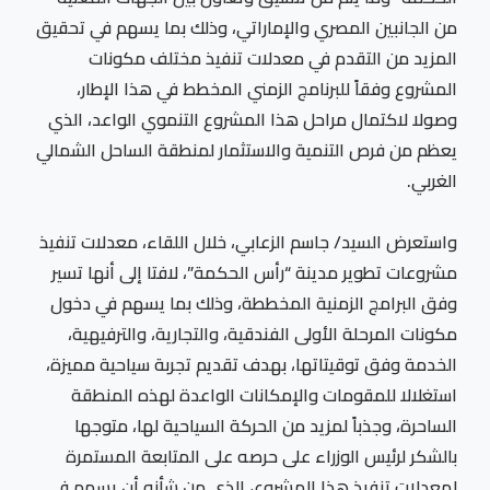
من الجانبين المصري والإماراتي، وذلك بما يسهم في تحقيق
المزيد من التقدم في معدلات تنفيذ مختلف مكونات
المشروع وفقاً للبرنامج الزمني المخطط في هذا الإطار،
وصولا لاكتمال مراحل هذا المشروع التنموي الواعد، الذي
يعظم من فرص التنمية والاستثمار لمنطقة الساحل الشمالي
الغربي.
واستعرض السيد/ جاسم الزعابي، خلال اللقاء، معدلات تنفيذ
مشروعات تطوير مدينة “رأس الحكمة”، لافتا إلى أنها تسير
وفق البرامج الزمنية المخططة، وذلك بما يسهم في دخول
مكونات المرحلة الأولى الفندقية، والتجارية، والترفيهية،
الخدمة وفق توقيتاتها، بهدف تقديم تجربة سياحية مميزة،
استغلالا للمقومات والإمكانات الواعدة لهذه المنطقة
الساحرة، وجذباً لمزيد من الحركة السياحية لها، متوجها
بالشكر لرئيس الوزراء على حرصه على المتابعة المستمرة
لمعدلات تنفيذ هذا المشروع، الذي من شأنه أن يسهم في