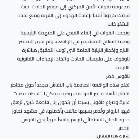
مدعومة بقوات الأمن المركزي إلى موقع الحادث، حيث
فرضت كردوناً أمنياً لإعادة الهدوء إلى القرية ومنع تجدد
الاشتباكات.
ونجحت القوات في إلقاء القبض على المتهمة الرئيسية
وضبط السلاح المستخدم في الواقعة، وتم تحرير المحضر
اللازم وإخطار النيابة العامة التي تولت التحقيق مباشرة
للوقوف على ملابسات الحادث واتخاذ الإجراءات القانونية
اللازمة.
ناقوس خطر
تفتح هذه الواقعة الصادمة باب النقاش مجدداً حول مخاطر
انتشار الأسلحة غير المرخصة، وكيف يمكن لـ “لحظة غضب”
عابرة وصراع طفولي بسيط أن يتحول إلى فاجعة كبرى تزهق
فيها الأرواح وتُدمر بسببها عائلات بأكملها، في مشهد تجاوز
حدود الخيال السينمائي ليرسم واقعاً مريراً يدق ناقوس
الخطر.
شارك هذا المقال: