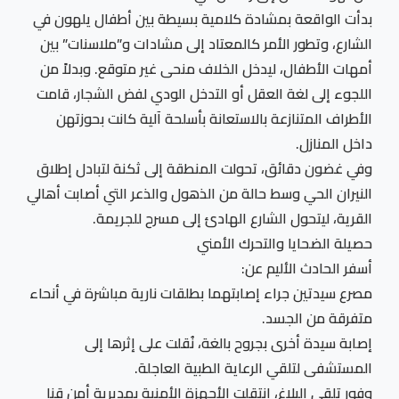
بدأت الواقعة بمشادة كلامية بسيطة بين أطفال يلهون في
الشارع، وتطور الأمر كالمعتاد إلى مشادات و”ملاسنات” بين
أمهات الأطفال، ليدخل الخلاف منحى غير متوقع. وبدلاً من
اللجوء إلى لغة العقل أو التدخل الودي لفض الشجار، قامت
الأطراف المتنازعة بالاستعانة بأسلحة آلية كانت بحوزتهن
داخل المنازل.
وفي غضون دقائق، تحولت المنطقة إلى ثكنة لتبادل إطلاق
النيران الحي وسط حالة من الذهول والذعر التي أصابت أهالي
القرية، ليتحول الشارع الهادئ إلى مسرح للجريمة.
حصيلة الضحايا والتحرك الأمني
أسفر الحادث الأليم عن:
مصرع سيدتين جراء إصابتهما بطلقات نارية مباشرة في أنحاء
متفرقة من الجسد.
إصابة سيدة أخرى بجروح بالغة، نُقلت على إثرها إلى
المستشفى لتلقي الرعاية الطبية العاجلة.
وفور تلقي البلاغ، انتقلت الأجهزة الأمنية بمديرية أمن قنا