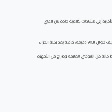
أخيرة إلى مشادات كلامية حادة بين لاعبي
بحسب شهود عيان وتقارير من أرض الملعب، فإن التوتر بدأ نتيجة بعض الاستفزازات المتبادلة بين اللاعبين بعد صراع بدني عنيف طوال الـ90 دقيقة، خاصة بعد ركلة الجزاء
ط حالة من الفوضى العارمة وصراخ من الأجهزة