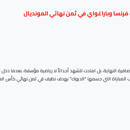
رنسا وباراغواي في ثمن نهائي المونديال
افرة النهاية، بل امتدت لتشهد أحداثاً لا رياضية مؤسفة، بعدما دخل ل
لمباراة التي حسمها “الديوك” بهدف نظيف في ثمن نهائي كأس العالم 26