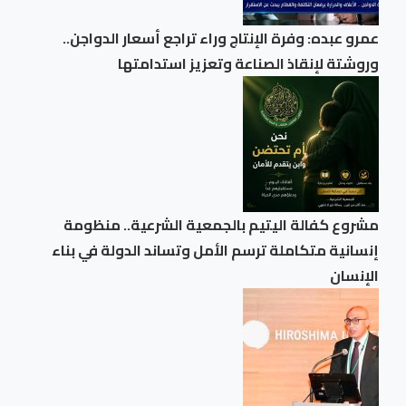
عمرو عبده: وفرة الإنتاج وراء تراجع أسعار الدواجن..
وروشتة لإنقاذ الصناعة وتعزيز استدامتها
مشروع كفالة اليتيم بالجمعية الشرعية.. منظومة
إنسانية متكاملة ترسم الأمل وتساند الدولة في بناء
الإنسان