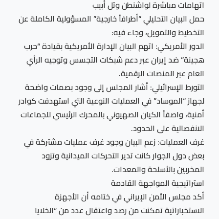
اتهامات مباشرة لواشنطن وتل أبيب
حمل البيان التحليلي “أطرافاً خارجية” المسؤولية الكاملة عن
التخطيط والتمويل، وجاء فيه:
الدور الأمريكي: اتهم البيان الإدارة الأمريكية بقيادة “حرب
هجينة” ضد إيران عبر دعم شبكات التجسس وتوجيه الرأي
العام عبر المنصات الرقمية.
التورط الإسرائيلي: أشار المجلس إلى وجود بصمات واضحة
لجهاز “الموساد” في العمليات النوعية التي استهدفت كوادر
أمنية، واصفاً الكيان الصهيوني بالمحرك الرئيسي للجماعات
الانفصالية على الحدود.
غرف العمليات: زعم البيان وجود غرف عمليات مشتركة في
بعض دول الجوار كانت تدير التحركات الميدانية وتزود
المخربين بالأسلحة والمعدات.
استراتيجية المواجهة القادمة
أكد مجلس الأمن الإيراني في ختامه أن الأجهزة
الاستخباراتية تمكنت من رصد واعتقال عدد من “الخلايا