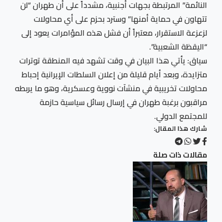
النائمة” المرتبطة بجهات أجنبية، مشدداً على أن طهران “لن
تتهاون في حماية أمنها” وسترد بحزم على أي محاولات
لزعزعة الاستقرار، معتبراً أن فشل هذه المؤامرات يعود إلى
“اليقظة الشعبية”.
سياق: يأتي هذا البيان في وقت تشهد فيه المنطقة توترات
متزايدة، وبعد أيام قليلة من إعلان السلطات الإيرانية إحباط
محاولات تخريبية في منشآت نووية وعسكرية، وهو ما يربطه
مراقبون برغبة طهران في إرسال رسائل سياسية حازمة
للمجتمع الدولي.
شارك هذا المقال:
مقالات ذات صلة