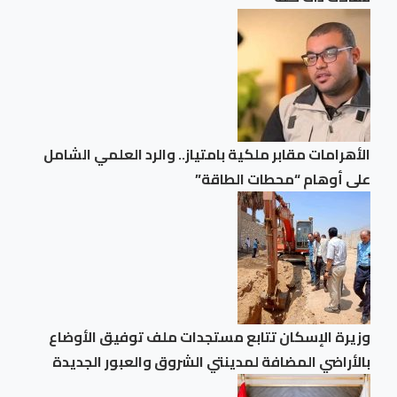
الأهرامات مقابر ملكية بامتياز.. والرد العلمي الشامل
على أوهام “محطات الطاقة”
وزيرة الإسكان تتابع مستجدات ملف توفيق الأوضاع
بالأراضي المضافة لمدينتي الشروق والعبور الجديدة