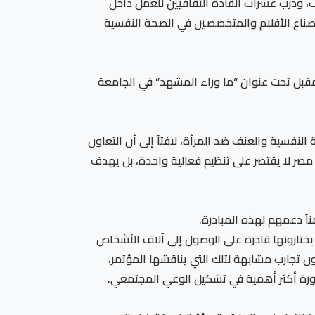
 في عدد من المحافظات، ودرب عشرات القادة الثقافيين للعمل داخل
ئي. كما نجح في جمع صناع الأفلام والمتخصصين في الصحة النفسية
رة، مشيراً إلى أن النسخة الثامنة من المهرجان ستقام خلال الفترة من 10 إلى 14 سبتمبر المقبل تحت عنوان “ما وراء المشهد” في الجامعة
نفسية والعنف ضد المرأة، لافتاً إلى أن التعاون
اقتصادية والقانونية والاجتماعية (CEDEJ) والمعهد الفرنسي في مصر لا يقتصر على تنظيم فعالية واحدة، بل يهدف
اً دعمهم لهذه المبادرة.
 يختارونها قادرة على الوصول إلى آلاف الأشخاص
 تجارب مشابهة لتلك التي يناقشها المؤتمر،
صورة أكثر أهمية في تشكيل الوعي المجتمعي.