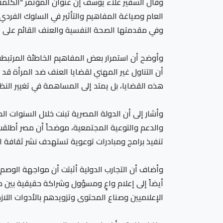
وقال السفير علاء يوسف إن عنوان المؤتمر “الكلم
العام وصياغة المفاهيم والتأثير في السلوك الفردي
وفي مقدمتها الصحة النفسية والعنف القائم على ال
وأوضح أن استمرار بعض المفاهيم الخاطئة المرتبطة ب
أن التناول غير المهني لقضايا العنف ضد المرأة قد 
هذه القضايا، بل يمتد إلى المساهمة في تغيير النظر
وأشار إلى أن الدولة المصرية تبنت خلال السنوات ال
والدعم والتوعية المجتمعية، موضحاً أن مصر أطلقت ع
تنفيذ برامج ومبادرات توعوية تستهدف نشر ثقافة ا
وأضاف أن التجارب الدولية أثبتت أن مواجهة الوصم ا
أيضاً إلى إعلام واعٍ ومسؤول وشراكة حقيقية بين 
الإعلاميين وصناع المحتوى وتزويدهم بالأدوات اللاز