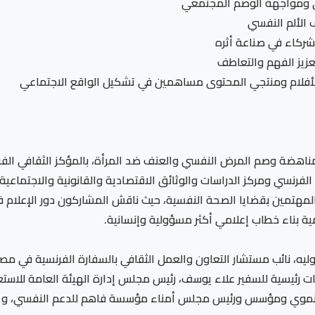
ي ومواجهة الوصم المجتمعي
 الألم النفسي
 شركاء في صناعة أثره
تعزيز الفهم والتعاطف
الأفلام ومنتجي المحتوى مساهمين في تشكيل الواقع الاجتماعي
ناهضة وصم المرض النفسي والعنف ضد المرأة، بالمؤكز الثقافي الفرن
سي ومركز الدراسات والوثائق الاقتصادية والقانونية والاجتماعية (CEDEJ
والمهتمين بقضايا الصحة النفسية، حيث ناقش المشاركون دور الإعلام
ية بناء خطاب إعلامي أكثر مسؤولية وإنسانية.
يه، نائب مستشار التعاون والعمل الثقافي بالسفارة الفرنسية في مصر و
سية للسفير علاء يوسف، رئيس مجلس إدارة الهيئة العامة للاستعلاما
لتنموي ومؤسس ورئيس مجلس أمناء مؤسسة فاهم للدعم النفسي، و فردر