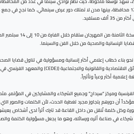
وأشار النجار إلى أن المهرجان، منذ انطلاقه عام 2017، شهد توسعاً ملحوظاً، حيث نظم نوادي سينما
مجتمعاتهم المحلية، ووصل بأنشطته إلى أكثر من 12 محافظة، بينها مدن لا تمتلك دور عرض سينما
ألف مستفيد.
وأوضح أن الرحلة لا تزال مستم
ايا الإنسانية والصحية من خلال الفن والسينما.
 بناء خطاب إعلامي أكثر إنسانية ومسؤولية في تناول قضايا الصحة ال
بين مهرجان “ميدفست مصر” ومركز الدراسات والوثائق ال
لامية أكثر وعياً وتأثيراً.
لفرنسية ومركز “سيداج” وجميع الشركاء والمشاركين في المؤتمر، مثمن
ؤكداً أن دورهم يتجاوز مجرد تغطية الحدث، لأن الكلمات والصور التي
ة وكل كلمة تُنقل من داخل القاعة قد تترك أثراً لدى أشخاص يعيشون
بل شركاء في صناعة أثره ورسائله، وهو ما يجعل مسؤولية الكلمة وال