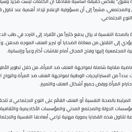
ة بتفرق” يعكس حقيقة أساسية مفادها أن الكلمات ليست مجرد وسيلة
 والمجتمعي، مشيراً إلى أن مسؤولية الإعلام تزداد أهمية عند تناول 
نوع الاجتماعي.
الصحة النفسية لا يزال يدفع كثيراً من الأفراد إلى التردد في طلب ا
يؤدي إلى التقليل من معاناة الضحايا أو تبرير العنف الموجه ضدهن. و
ة المجتمعية إليها وفتح المجال أمام نقاشات أكثر وعياً وإنسانية.
ماضية مقاربة شاملة لمواجهة العنف ضد المرأة، من خلال تطوير الأطر 
دداً من الاستراتيجيات الوطنية لمواجهة العنف ضد المرأة والزواج الم
حترام المرأة ورفض جميع أشكال العنف والتمييز.
لمرتبط بالصحة النفسية أو العنف القائم على النوع الاجتماعي لا تتح
مؤسسات الدولة والمجتمع المدني والمؤسسات الأكاديمية والثقافية.
مة لتناول هذه القضايا بصورة مهنية تراعي أبعادها النفسية والاجتما