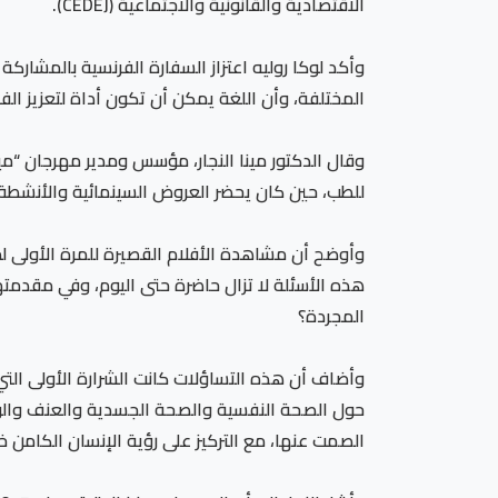
الاقتصادية والقانونية والاجتماعية (CEDEJ).
وأكد لوكا روليه اعتزاز السفارة الفرنسية بالمشارك
المختلفة، وأن اللغة يمكن أن تكون أداة لتعزيز ا
وقال الدكتور مينا النجار، مؤسس ومدير مهرجان “م
للطب، حين كان يحضر العروض السينمائية والأنشطة ال
وأوضح أن مشاهدة الأفلام القصيرة للمرة الأولى لم 
هذه الأسئلة لا تزال حاضرة حتى اليوم، وفي مقدمتها
المجردة؟
وأضاف أن هذه التساؤلات كانت الشرارة الأولى التي
حول الصحة النفسية والصحة الجسدية والعنف والوصم
الصمت عنها، مع التركيز على رؤية الإنسان الكامن خل