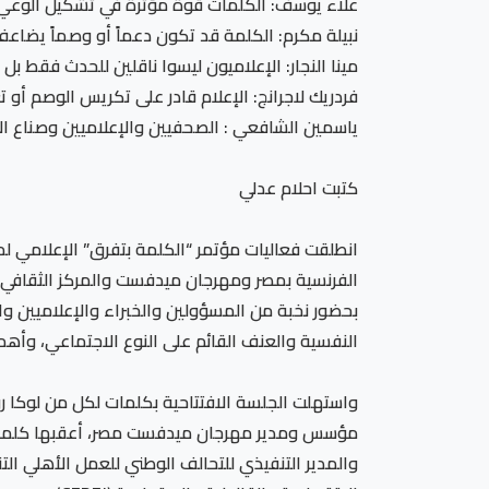
علاء يوسف: الكلمات قوة مؤثرة في تشكيل الوع
نبيلة مكرم: الكلمة قد تكون دعماً أو وصماً يضاعف
مينا النجار: الإعلاميون ليسوا ناقلين للحدث فقط بل
فردريك لاجرانج: الإعلام قادر على تكريس الوصم أو 
ياسمين الشافعي : الصحفيين والإعلاميين وصناع 
كتبت احلام عدلي
انطلقت فعاليات مؤتمر “الكلمة بتفرق” الإعلامي لم
الفرنسية بمصر ومهرجان ميدفست والمركز الثقافي الفرن
بحضور نخبة من المسؤولين والخبراء والإعلاميين 
النفسية والعنف القائم على النوع الاجتماعي، وأهم
واستهلت الجلسة الافتتاحية بكلمات لكل من لوكا رول
مؤسس ومدير مهرجان ميدفست مصر، أعقبها كلمات رئي
والمدير التنفيذي للتحالف الوطني للعمل الأهلي ا