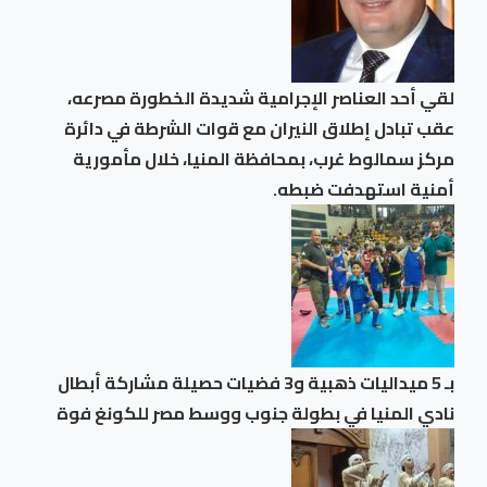
لقي أحد العناصر الإجرامية شديدة الخطورة مصرعه،
عقب تبادل إطلاق النيران مع قوات الشرطة في دائرة
مركز سمالوط غرب، بمحافظة المنيا، خلال مأمورية
أمنية استهدفت ضبطه.
بـ 5 ميداليات ذهبية و3 فضيات حصيلة مشاركة أبطال
نادي المنيا في بطولة جنوب ووسط مصر للكونغ فوة