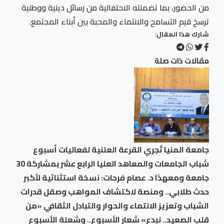
من الحضور، بما تضمنته الاحتفالية من رسائل دينية ووطنية
ترسخ قيم التسامح والانتماء والمحبة بين أبناء المجتمع.
شارك هذا المقال:
مقالات ذات صلة
جامعة المنيا تُجري القرعة العلنية لفعاليات أسبوع
شباب الجامعات والمعاهد العليا الرابع عشر بمشاركة 30
جامعة ومعهدًا د. عصام فرحات: نسخة استثنائية لأكبر
حدث طلابي.. ومنصة لاكتشاف المواهب وصقل قدرات
الشباب وتعزيز الانتماء والحوار والتبادل الثقافي «من
قلب الصعيد.. نبدع» شعار الأسبوع.. وشعلة الأسبوع