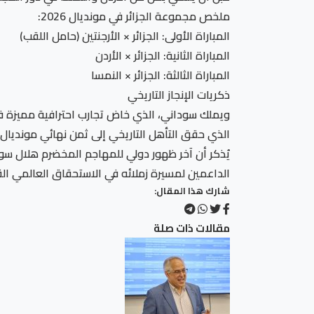
ملخص مجموعة الجزائر في مونديال 2026:
المباراة الأولى: الجزائر × الأرجنتين (حامل اللقب)
المباراة الثانية: الجزائر × الأردن
المباراة الثالثة: الجزائر × النمسا
ذكريات الإنجاز التاريخي
ويملك سوداني، الذي خاض تجارب احترافية مميزة في ا
الذي حقق التأهل التاريخي إلى ثمن نهائي مونديال البرازيل 2014، قبل المغادرة ببطولة أمام المنتخب الألماني (2-1) بعد التمديد، وهو الذ
الداعمين لمسيرة زملائه في الاستحقاق العالمي الق
شارك هذا المقال:
مقالات ذات صلة