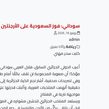
سوداني: فوز السعودية على الأرجنتين أ
يونيو 16, 2026
admin
رياضة
0 تعليق
كتبت سحر مهني
مؤكدًا أن صعوبة المجموعة لن تقف عائقًا أمام طمو
حقيقية ألهمت المنتخبات العربية، وأثبتت قدرتها على
مواجهة نارية في الافتتاح
ويستعد المنتخب الجزائري لتدشين مشواره في المونديا
قبل أن يلتقي بكُلٍّ من الأردن والنمسا في دور الم