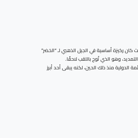
ث كان ركيزة أساسية في الجيل الذهبي لـ “الخضر”
سوداني بقميص المنتخب الجزائري يعود إلى عام 2021، حيث غاب عن القائمة الدولية منذ ذلك الحين، لكنه يبقى أحد أبرز