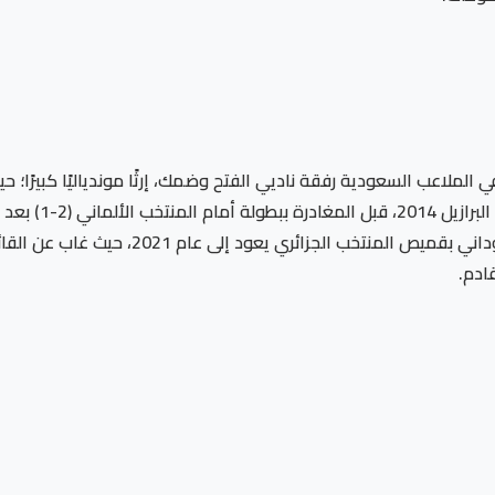
لملاعب السعودية رفقة ناديي الفتح وضمك، إرثًا موندياليًا كبيرًا؛ حي
ي تُوج باللقب لاحقًا.
يُذكر أن آخر ظهور دولي للمهاجم المخضرم هلال 
ادم.