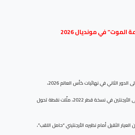
الموت” في مونديال 2026
أعرب الدولي الجزائري السابق، هلال العربي سوداني، عن ثقته الكبيرة في قدرة “محاربي الصحراء” على حجز بطاقة التأهل إلى الدور الثاني في نهائيات كأس العالم 2026،
وفي تصريحات صحفية، أشار نجم الكرة الجزائرية إلى أن المفاجأة المدية التي فجرها المنتخب السعودي بفوزه التاريخي على الأرجنتين في نسخة قطر 2022، مثّلت نقطة تحول
لعيار الثقيل أمام نظيره الأرجنتيني “حامل اللقب”،