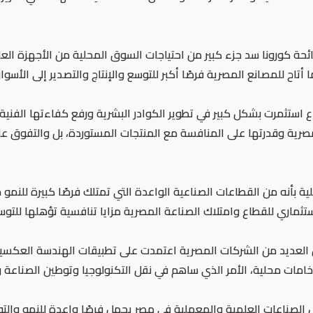
ئحة كورونا سد جزء كبير من احتياجات السوق المحلية من الأجهزة ا
 أتاح للمصانع المصرية فرصًا أكبر للتوسع والإنتاج والتصدير إلى الأسوا
استثمرت بشكل كبير في تطوير الكوادر البشرية ورفع كفاءتها الفنية،
مصرية وقدرتها على المنافسة مع المنتجات المستوردة، بل والتفوق ع
بأنه من القطاعات الصناعية الواعدة التي تمتلك فرصًا كبيرة للنم
استثماري للقطاع وامتلاك الصناعة المصرية مزايا تنافسية تؤهلها للتوس
ن العديد من الشركات المصرية اعتمدت على تطبيقات الهندسة العكسية
امات محلية، الأمر الذي ساهم في نقل التكنولوجيا وتوطين الصناعة و
ل الصناعات العلمية والمعملية في مصر يحمل فرصًا واعدة للنمو والت