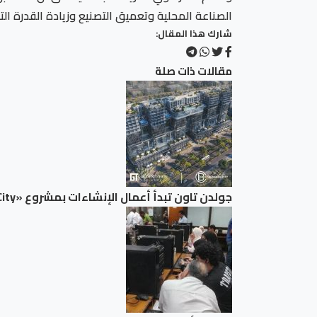
الصناعة المحلية وتعميق التصنيع وزيادة القدرة الت
شارك هذا المقال:
مقالات ذات صلة
جولدن تاون تبدأ أعمال الإنشاءات بمشروع «GT Business City» بالتزامن مع طرح المرحلة الأولى للبيع.. وتنفيذ مبكر يعزز ثقة المستثمرين