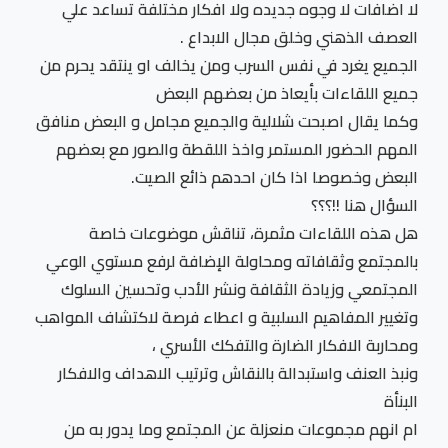
لا اضافات لا وجوه جديده ولا افكار مختلفة تساعد علي
العصف الذهني وخلق مجال الابداع .
الجميع يغرد في نفس السرب ومن يخالف او ينتقد يحرم من
جميع اللقاءات بأيعاذ من بعضهم البعض
وكما يقال اصبحت شلالية والجميع مجامل و البعض منافق
المهم الحضور المستمر واخذ اللقطة والصور مع بعضهم
البعض وخصوصا اذا كان احدهم ذائع الصيت.
السؤال هنا !!؟؟؟
هل هذه اللقاءات مثمرة، تناقش موضوعات خاصة
بالمجتمع وثقافاته ومحاولة الإضافة لرفع مستوي الوعي
المجتمعي وزيادة الثقافة ونشر الأدب وتحسين السلوك
وتغيير المفاهيم السلبية و اعطاء فرصة لاكتشاف المواهب
ومحاربة الافكار الضارة والتفكك الأسري ،
ونبذ العنف واستبدالة بالنقاش وترتيب الاهداف والافكار
البنأة
ام انهم مجموعات منعزلة عن المجتمع وما يدور به من