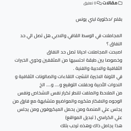
مقالات
0 تعليق
بقلم /دكتورة لبني يونس
المجاملات في الوسط القافي والادبي هل تصل الي حد
النفاق ؟
اصبحت المجاملات احيانا تصل حد النفاق
وخصوصا بين طبقة احتسبها من المثقفين وذوي الخبرات
الثقافية والادبية والفنية .
في الآونة الاخيرة انتشرت اللقاءات والصالونات الثقافية و
الندوات الأدبية وحفلات التوقيع و…. و…. الخ
من الملاحظ والملفت للنطر تكرار نفس الاشخاص ونفس
الوجوه والافكار متكرره والمواضيع متشابهة مع فارق من
يجلس علي المنصة ومن يحمل الميكروفون ومن يجلس
علي الكراسي ( تبديل المواقع)
هذا يجامل ذاك وهذه ترحب بتلك