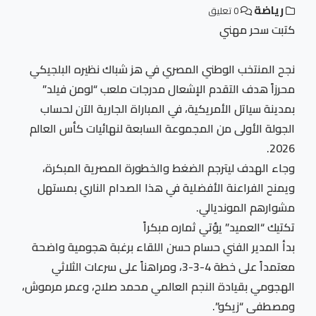
رياضة
0 تعليق
كتبت سحر مهني
نجح المنتخب الوطني المصري في هز شباك نظيره البلجيكي
محرزاً هدف التقدم الإشعال مدرجات ملعب “لومن فيلد”
بمدينة سياتل الأمريكية، في المباراة الجارية الآن لحساب
الجولة الأولى من المجموعة السابعة لنهائيات كأس العالم
2026.
وجاء الهدف ليترجم الضغط والخطورة المصرية المبكرة،
ويمنح الفراعنة الأفضلية في هذا الصدام الناري بمستهل
مشوارهم المونديالي.
تكتيك “العميد” يؤتي ثماره مبكراً
بدأ المدير الفني حسام حسن اللقاء برغبة هجومية واضحة
معتمداً على خطة 4-3-3، ومراهناً على سرعات الثلاثي
الهجومي بقيادة النجم العالمي محمد صلاح، وعمر مرموش،
ومصطفى “زيكو”.