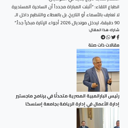
انطباع اللقاء: “أثبتت المباراة مجدداً أن الساحرة المستديرة
لا تعترف بالأسماء أو التاريخ، بل بالعطاء والتنظيم داخل الـ
90 دقيقة، ليدخل مونديال 2026 أجواء الإثارة مبكراً جداً.”
شارك هذا المقال:
مقالات ذات صلة
رئيس البارالمبية المصرية متحدثًا في برنامج ماجستير
إدارة الأعمال في إدارة الرياضة بجامعة إسلسكا