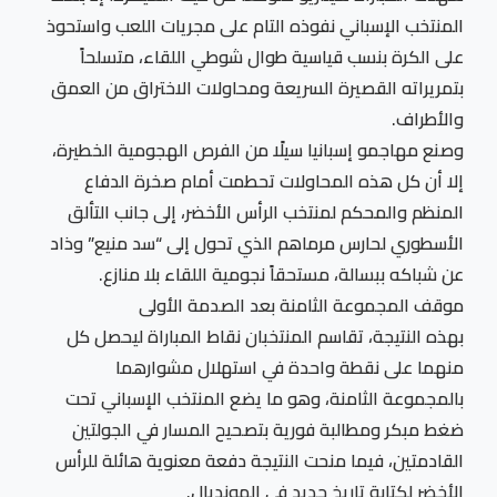
المنتخب الإسباني نفوذه التام على مجريات اللعب واستحوذ
على الكرة بنسب قياسية طوال شوطي اللقاء، متسلحاً
بتمريراته القصيرة السريعة ومحاولات الاختراق من العمق
والأطراف.
وصنع مهاجمو إسبانيا سيلًا من الفرص الهجومية الخطيرة،
إلا أن كل هذه المحاولات تحطمت أمام صخرة الدفاع
المنظم والمحكم لمنتخب الرأس الأخضر، إلى جانب التألق
الأسطوري لحارس مرماهم الذي تحول إلى “سد منيع” وذاد
عن شباكه ببسالة، مستحقاً نجومية اللقاء بلا منازع.
موقف المجموعة الثامنة بعد الصدمة الأولى
بهذه النتيجة، تقاسم المنتخبان نقاط المباراة ليحصل كل
منهما على نقطة واحدة في استهلال مشوارهما
بالمجموعة الثامنة، وهو ما يضع المنتخب الإسباني تحت
ضغط مبكر ومطالبة فورية بتصحيح المسار في الجولتين
القادمتين، فيما منحت النتيجة دفعة معنوية هائلة للرأس
الأخضر لكتابة تاريخ جديد في المونديال.