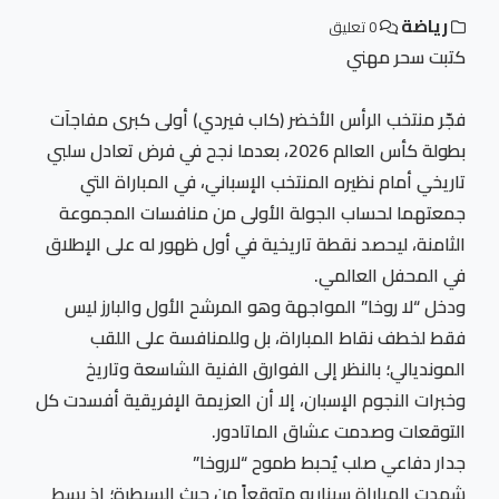
رياضة
0 تعليق
كتبت سحر مهني
فجّر منتخب الرأس الأخضر (كاب فيردي) أولى كبرى مفاجآت
بطولة كأس العالم 2026، بعدما نجح في فرض تعادل سلبي
تاريخي أمام نظيره المنتخب الإسباني، في المباراة التي
جمعتهما لحساب الجولة الأولى من منافسات المجموعة
الثامنة، ليحصد نقطة تاريخية في أول ظهور له على الإطلاق
في المحفل العالمي.
ودخل “لا روخا” المواجهة وهو المرشح الأول والبارز ليس
فقط لخطف نقاط المباراة، بل وللمنافسة على اللقب
المونديالي؛ بالنظر إلى الفوارق الفنية الشاسعة وتاريخ
وخبرات النجوم الإسبان، إلا أن العزيمة الإفريقية أفسدت كل
التوقعات وصدمت عشاق الماتادور.
جدار دفاعي صلب يُحبط طموح “لاروخا”
شهدت المباراة سيناريو متوقعاً من حيث السيطرة؛ إذ بسط