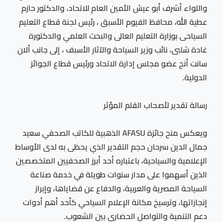
واللواء أشرف أبو عيش الأمين العام للاتحاد، والدكتور حازم
عطية الله، محافظ الفيوم الأسبق ، رئيس لجنة قطاع التعليم
السياحى بوزارة التعليم العالى والبحث العلمي والدكتورة
غادة شلبى، نائب وزير السياحة والآثار الأسبف ، إلى جانب ألان
سانت أنج عضو مجلس إدارة الاتحاد ورئيس قطاع الجوائز
الدولية.
رسالة تقدير لأصحاب القلم المؤثر
ويعكس منح جائزة AFASU الذهبية للكاتب الصحفي سعيد
جمال الدين سرحان حجم التقدير الذي يحظى به لدى الأوساط
الإعلامية والسياحية، باعتباره أحد أبرز الصحفيين المتخصصين
الذين أسهموا على مدار سنوات طويلة في خدمة صناعة
السياحة المصرية والعربية، والدفاع عن قضاياها، وإبراز
إنجازاتها، وترسيخ مكانة الإعلام السياحي كأحد أهم أدوات
دعم التنمية والتواصل الحضاري بين الشعوب.