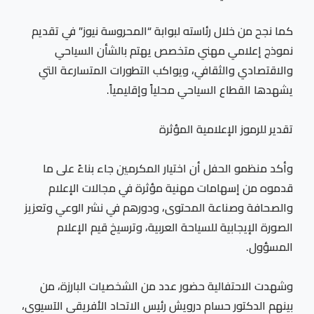
كما نجح من خلال رئاسته لبوابة “المحروسة نيوز” في تقديم
نموذج إعلامي مهني متخصص يهتم بالشأن السياحي
والاقتصادي والثقافي، ويواكب التطورات المتسارعة التي
يشهدها القطاع السياحي محلياً وإقليمياً.
تقدير للرموز الإعلامية المؤثرة
وأكد منظمو الحفل أن اختيار المكرمين جاء بناءً على ما
قدموه من إسهامات مهنية مؤثرة في مجالات الإعلام
والصحافة وصناعة المحتوى، ودورهم في نشر الوعي وتعزيز
الصورة الإيجابية للسياحة العربية، وترسيخ قيم الإعلام
المسؤول.
وشهدت الاحتفالية حضور عدد من الشخصيات البارزة، من
بينهم الدكتور حسام درويش رئيس الاتحاد الأفريقي الآسيوي،