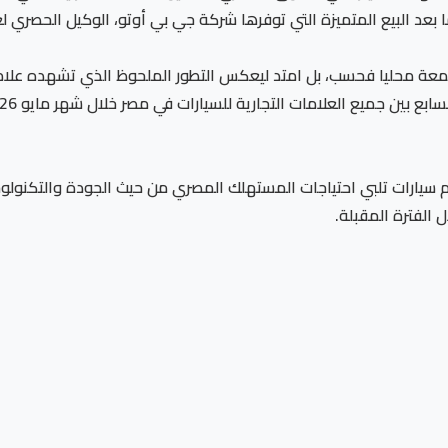
بعد البيع المتميزة التي توفرها شركة جي بي أوتو، الوكيل الحصري ل
صر الأداء المتميز على نجاح CS55 Plus المجمعة محليا فحسب، بل امتد ليعكس التطور الملحوظ
م سيارات تلبي احتياجات المستهلك المصري من حيث الجودة والتكنولوجيا
 الفترة المقبلة.