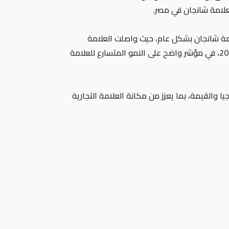
علامة شانجان في مصر.
 الذي تشهده علامة شانجان بشكل عام، حيث واصلت العلامة
صعودها القوي في السوق المصري لتحتل المركز السابع بين جميع العلامات التجارية للسيارات في مصر خلال شهر مايو 2026، في مؤشر واضح على النمو المتسارع للعلامة
 والقيمة، بما يعزز من مكانة العلامة التجارية