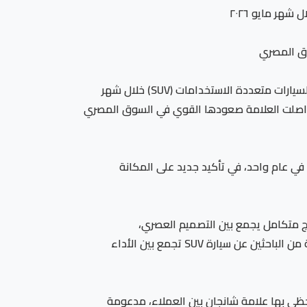
هر مايو ٢٠٢٦
واصلت سيارة شانجان CS55 Plus المجمعة محليًا تحقيق إنجازات جديدة في السوق المصري، بعدما تصدرت مبيعات فئة السيارات متعددة الاستخدامات (SUV) خلال شهر
لرسمية للشهر، حيث واصلت العلامة صعودها القوي في السوق المصري
 أن سجلت CS55 Plus المجمعة محليًا مبيعات بلغت 558 سيارة خلال مايو 2026، وأكثر من ٤٥٠٠ سيارة في عام واحد، في تأكيد جديد على المكانة
تقدمه من مزيج متكامل يجمع بين التصميم العصري،
والتكنولوجيا المتطورة، ومستويات الراحة والأمان المتقدمة، إلى جانب القيمة التنافسية التي تلبي تطلعات شريحة واسعة من الباحثين عن سيارة SUV تجمع بين الأداء
ظى بها علامة شانجان بين العملاء، مدعومة