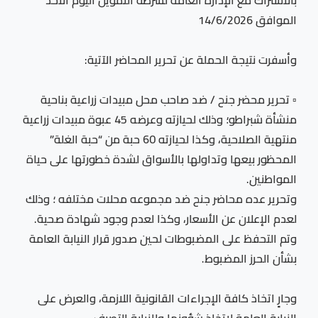
بالاشتراك مع الإدارة العامة لشرطة التموين اليوم الأحد
الموافق 14/6/2026
وأسفرت نتيجة الحملة عن تحرير المحاضر الآتية:
▫️ تحرير محضر جنح / ضد صاحب محل مبيدات زراعية بناحية
منشأة شبراطو؛ وذلك لحيازته وعرضه 45 عبوة مبيدات زراعية
منتهية الصلاحية، وكذا لحيازته 60 حبة من “حبة الغلة”
المحظور بيعها وتداولها بالأسواق لشدة خطورتها على حياة
المواطنين.
وتحرير عده محاضر جنح ضد مجموعه محلات مختلفه ؛ وذلك
لعدم الإعلان عن الأسعار، وكذا لعدم وجود شهادة صحية.
وتم التحفظ على المضبوطات لحين صدور قرار النيابة العامة
بشأن الحرز المضبوط.
وجارٍ اتخاذ كافة الإجراءات القانونية اللازمة، والعرض على