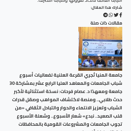
النيابة العامة لاتخاذ شؤونها وللنيابة التصرف.
شارك هذا المقال:
مقالات ذات صلة
جامعة المنيا تُجري القرعة العلنية لفعاليات أسبوع
شباب الجامعات والمعاهد العليا الرابع عشر بمشاركة 30
جامعة ومعهدًا د. عصام فرحات: نسخة استثنائية لأكبر
حدث طلابي.. ومنصة لاكتشاف المواهب وصقل قدرات
الشباب وتعزيز الانتماء والحوار والتبادل الثقافي «من
قلب الصعيد.. نبدع» شعار الأسبوع.. وشعلة الأسبوع
تجوب الجامعات والمشروعات القومية بالمحافظات