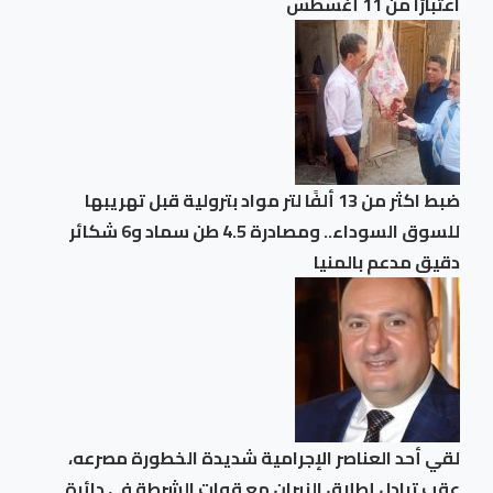
اعتبارًا من 11 أغسطس
ضبط اكثر من 13 ألفًا لتر مواد بترولية قبل تهريبها
للسوق السوداء.. ومصادرة 4.5 طن سماد و6 شكائر
دقيق مدعم بالمنيا
لقي أحد العناصر الإجرامية شديدة الخطورة مصرعه،
عقب تبادل إطلاق النيران مع قوات الشرطة في دائرة