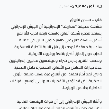
شئون عالمية
0 تعليق
كتب .. حسنى فاروق
كشفت صحيفة “معاريف” الإسرائيلية أن الجيش الإسرائيلي
يستعد لتدمير شبكة أنفاق واسعة تابعة لحزب الله تقع
أسفل سلسلة جبال علي طاهر جنوبي لبنان، في عملية
هندسية معقدة تهدف إلى شل البنية التحتية العسكرية
للحزب دون إلحاق أضرار بقلعة بوفورت التاريخية.
وبحسب التقرير، يدرس خبراء ومهندسون مدنيون إسرائيليون
عدة خيارات للتعامل مع الأنفاق المحفورة داخل الصخور،
والتي تُعد أكثر تعقيدًا من أنفاق غزة بسبب طبيعة الأرض
الصخرية التي قد تؤدي التفجيرات فيها إلى توسيع الفراغات
الداخلية بدلًا من انهيارها.
وأشار الجيش الإسرائيلي إلى أن قوات الهندسة القتالية
اكتشفت داخل الأنفاق مخازن أسلحة ومنصات إطلاق