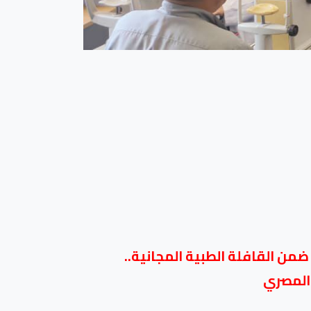
لى 3182 مواطنًا وصرف 512 نظارة وإجراء 190 عملية رمد ضمن القافلة الطبية المجانية..
 المصري