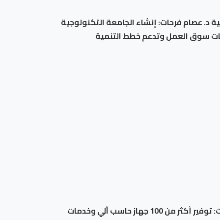
ية د. عصام فرحات: إنشاء الجامعة التكنولوجية
جات سوق العمل وتدعم خطط التنمية
جامعة المنيا تواصل استقبال طلاب المرحلة الأولى بمعامل التنسيق الالكتروني للقبول بالجامعات د. عصام فرحات: توفير أكثر من 100 جهاز حاسب آلي وخدمات