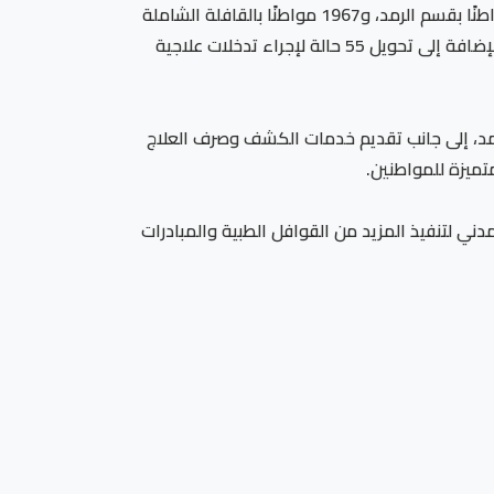
أوضح محافظ كفرالشيخ أن القافلة حققت نتائج متميزة، حيث تم توقيع الكشف الطبي على 3182 مواطنًا، منهم 1215 مواطنًا بقسم الرمد، و1967 مواطنًا بالقافلة الشاملة
في مختلف التخصصات الطبية، كما تم صرف 512 نظارة طبية للمستفيدين، وتحديد 190 حالة لإجراء عمليات رمد مجانية، بالإضافة إلى تحويل 55 حالة لإجراء تدخلات علاجية
رمد، إلى جانب تقديم خدمات الكشف وصرف العلاج
تميزة للمواطنين.
ني لتنفيذ المزيد من القوافل الطبية والمبادرات