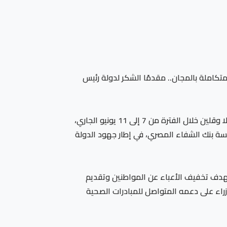
تكاملة بالمجان.. مقدمًا الشكر لدولة رئيس
أشاد المهندس إبراهيم مكي، محافظ كفرالشيخ، بالنجاح الكبير الذي حققته القافلة الطبية المجانية التي نُفذت بمركزي بيلا وقلين خلال الفترة من 7 إلى 11 يونيو الجاري،
سة بنك الشفاء المصري، في إطار جهود الدولة
تهدف تخفيف الأعباء عن المواطنين وتقديم
زراء على دعمه المتواصل للمبادرات الصحية