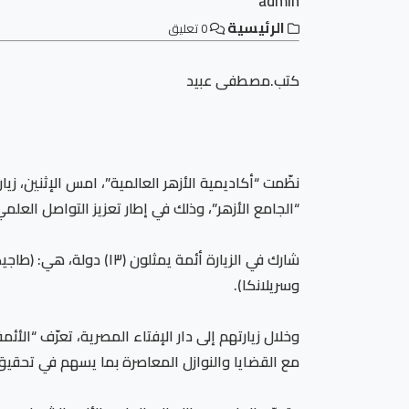
admin
الرئيسية
0 تعليق
كتب.مصطفى عبيد
نظّمت “أكاديمية الأزهر العالمية”، امس الإثنين، زيا
“الجامع الأزهر”، وذلك في إطار تعزيز التواصل الع
شارك في الزيارة أئمة يم
وسريلانكا).
وخلال زيارتهم إلى دار الإفتاء المصرية، تعرّف “الأ
مع القضايا والنوازل المعاصرة بما يسهم في تحقيق