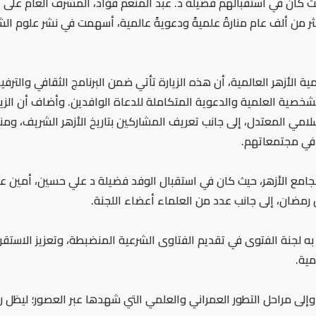
ث كان في استقبالهم فضيلة د. عبد المنعم فؤاد، المشرف العام على الأر
لأكثر من ألف عام منارةً علميةً ودعويةً عالمية، أسهمت في نشر علوم
 الأزهر العالمية، أن هذه الزيارة تأتي ضمن البرنامج الثقافي والترفي
لشخصية العلمية والدعوية المتكاملة للدعاة الوافدين. وأضاف أن الزي
سلامي المعتدل، إلى جانب تعريف المشاركين بتاريخ الأزهر الشريف، وم
ي في مجتمعاتهم.
الجامع الأزهر، حيث كان في استقبال الوفد فضيلة د علي حسين، أمين عام
 رمضان، إلى جانب عدد من العلماء أعضاء اللجنة.
ه لجنة الفتوى في تقديم الفتاوى الشرعية المنضبطة، وتعزيز الاستقر
مية.
، وإلى مراحل التطور العمراني والعلمي التي شهدها عبر العصور؛ ليظل رم