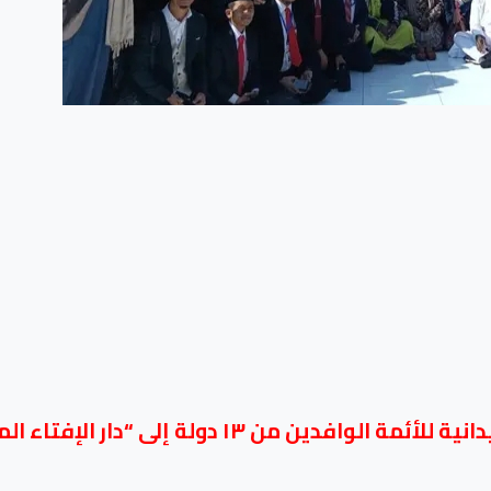
لة إلى “دار الإفتاء المصرية” و “الجامع الأزهر”