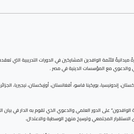
رةً ميدانيةً للأئمة الوافدين المشاركين في الدورات التدريبية التي تعقد
لمي والدعوي مع المؤسسات الدينية في مصر .
ثلون (١٣) دولة، هي: (طاجيكستان، إندونيسيا، بوركينا فاسو، أفغانستان، أوزبكستان، نيجيريا
ئمة الوافدون” على الدور العلمي والدعوي الذي تقوم به الدار في بيان 
 الاستقرار المجتمعي وترسيخ منهج الوسطية والاعتدال.