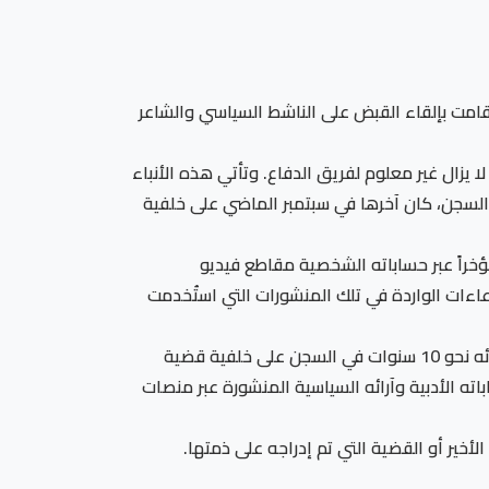
م الثلاثاء 20 يناير 2026، بأن الأجهزة الأمنية المصرية قامت بإلقاء القبض على الناشط السياسي والشاعر
يزال غير معلوم لفريق الدفاع. وتأتي هذه الأنباء
 السجن، كان آخرها في سبتمبر الماضي على خلفية
اير، مشيرين إلى أن دومة كان قد نشر مؤخراً عبر حساباته الشخصية مقاطع فيديو
عاءات الواردة في تلك المنشورات التي استُخدمت
يُذكر أن أحمد دومة كان قد أُفرج عنه في أغسطس 2023 بموجب عفو رئاسي أصدره الرئيس عبد الفتاح السيسي، بعد قضائه نحو 10 سنوات في السجن على خلفية قضية
ه الأدبية وآرائه السياسية المنشورة عبر منصات
الأخير أو القضية التي تم إدراجه على ذمتها.