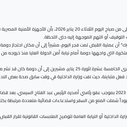
أفاد المحامي الحقوقي خالد علي، في الساعات الأولى من صباح اليو
 التوقيف أو التهم الموجهة إليه حتى اللحظة.
ن عملية القبض تمت فجر اليوم، مشيراً إلى أن مكان احتجاز دومة لا 
تكررة التي واجهها دومة أمام نيابة أمن الدولة العليا منذ خروجه من
ويربط مراقبون بين توقيت هذا الإجراء واقتراب الذكرى الخامسة عشرة لثورة 25 ين
ود فعل متباينة، حيث نفت وزارة الداخلية في وقت سابق صحة بعض الاد
داً شملت المنع من السفر واستدعاءات قضائية متعددة مرتبطة بكتابات
ة الداخلية أو النيابة العامة لتوضيح الملابسات القانونية لقرار القبض 