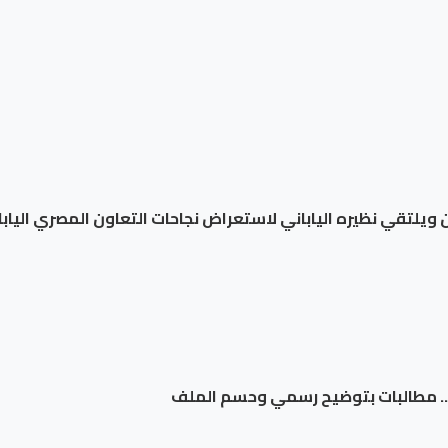
بان ويلتقي نظيره الياباني لاستعراض نجاحات التعاون المصري الياب
لوفد.. مطالبات بتوضيح رسمي وحسم الملف