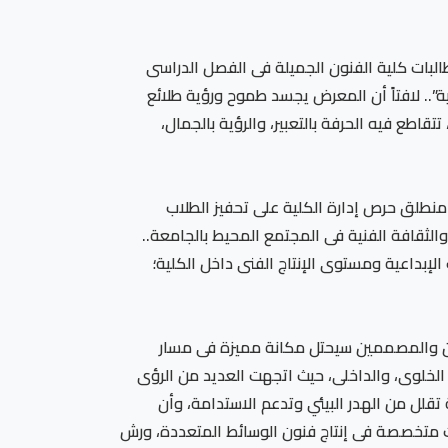
رئيس الجامعة المصرية الروسية، أنه تم افتتاح “معرض حصاد 4” لإنتاج طلاب وطالبات كلية الفنون الجميلة فى الفصل الدراسى
 الرقمية”.. لافتاً أن المعرض يجسد طموح ورؤية طلائع
قاطع فيه الحرفة بالتعبير، والرؤية بالجمال،
منطلق حرص إدارة الكلية على تحفيز الطلاب
الثقافة الفنية فى المجتمع المحيط بالجامعة..
تنوع التجارب الإبداعية ومستوى الإنتاج الفنى داخل الكلية؛
انين والمصممين سيحتل مكانة مميزة فى مسار
 الخلوى، والداخلى، حيث اتجهت العديد من الرؤى
تقلل من الهدر البيئي وتدعم الاستدامة، وأن
ات متخصصة فى إنتاج فنون الوسائط المتعددة، ورش