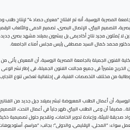
أعلن الدكتور شريف فخرى محمد عبدالنبى، 
لات: “الفنون البصرية، التصميم البيئى، الإتصال البصرى، تصميم الدمى والألعاب
ن لا يُمثلون مجرد نتاج أكاديمى بل يبشرون بميلاد مشهد بصرى جديد، تت
الدكتور محمد كمال السيد مصطفى رئيس مجلس أمناء الجامعة.
لية الفنون الجميلة بالجامعة المصرية الروسية، أن المعرض يأتى من 
لخريج متميزاً فى جميع مجالات الفنون الجميلة، فى إطار نشر الوعى و
المعرض ضم أعمال أكثر من (300) طالب وطالبة من مختلف التخصصات الفنية، فى إحتفالية تعكس 
 الروسية، أن أعمال الطلاب المعروضة تبشر بميلاد جيل جديد من الفن
.. مضيفاً أن وعى الطلاب البيئي ظهر جلياً في أعمال النحت، التصميم
اد صديقة للبيئة، وإعادة تدوير الخامات، وتقديم حلول تصميمية ذكية 
عمل سواء: “المحلى، الإقليمى، والدولى”؛ بجانب: “مراسم، أستوديوه