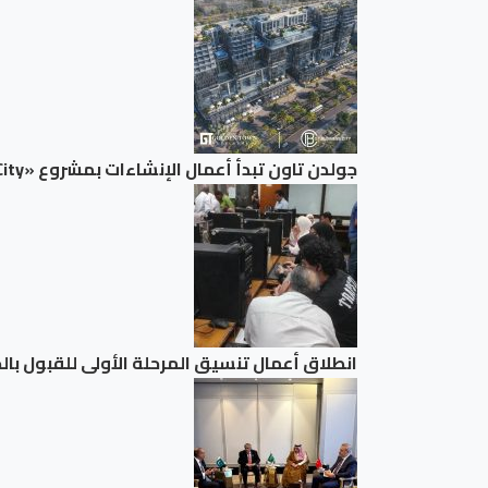
جولدن تاون تبدأ أعمال الإنشاءات بمشروع «GT Business City» بالتزامن مع طرح المرحلة الأولى للبيع.. وتنفيذ مبكر يعزز ثقة المستثمرين
انطلاق أعمال تنسيق المرحلة الأولى للقبول بالجامعات 2026.. والتعليم العالي تُتيح موقع التنسيق ا