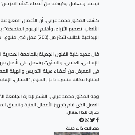
نوعية، ومعامل وكوكبة من أعضاء هيئة التدريس”.
كشف الدكتور محمد عرابى، أن الأعمال المعروضة تنوع
الألعاب، تصميم الأزياء، وأفلام الرسوم المتحركة”؛ ب
الإبداعية للطلاب لأكثر من (200) عمل فنى متنوع.. مضيفاً أن الأعمال أظهرت مواهب فنية مميزة بأفكار إبتكارية تفتح نوافذ جديدة وتنبئ بمستقبل مشرق للطلاب.
قال عميد كلية الفنون الجميلة بالجامعة المصرية ا
الإبداعى، العلمى، والبحثى”، وتعمل على تأصيل فهم 
فى المعرض من أعضاء هيئة التدريس والهيئة المعاو
ليحتلوا مكانة متميزة داخل السوق “المحلى، الإقلي
وجه الدكتور محمد عرابى، الشكر لإدارة الجامعة الت
العمل الذى قام بتجهيز الأعمال الفنية وتنسيق الم
شارك هذا المقال:
مقالات ذات صلة