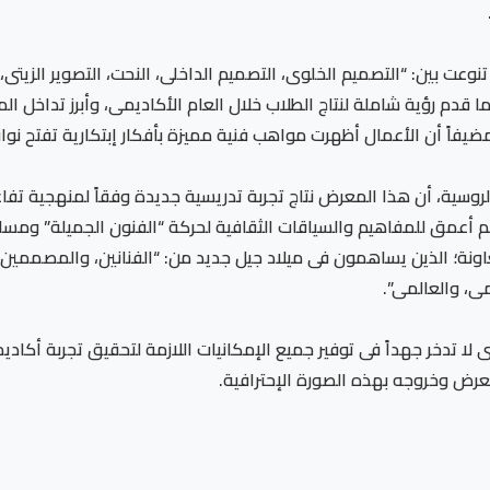
ت بين: “التصميم الخلوى، التصميم الداخلى، النحت، التصوير الزيتى، 
ما قدم رؤية شاملة لنتاج الطلاب خلال العام الأكاديمى، وأبرز تداخل المج
لروسية، أن هذا المعرض نتاج تجربة تدريسية جديدة وفقاً لمنهجية تفا
أعمق للمفاهيم والسياقات الثقافية لحركة “الفنون الجميلة” ومساراته
نة؛ الذين يساهمون فى ميلاد جيل جديد من: “الفنانين، والمصممين”،
مى، والعالمى”.
ى لا تدخر جهداً فى توفير جميع الإمكانيات اللازمة لتحقيق تجربة أكا
عرض وخروجه بهذه الصورة الإحترافية.