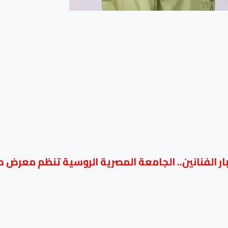
ين.. الجامعة المصرية الروسية تنظم معرض حصاد 4 بمشاركة 200 عم