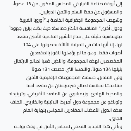
إلى أروقة صناعة القرار في المجلس المكون من 15 عضواً،
والمسؤول عن حفظ السلم والأمن الدوليين.
وشهدت المجموعة الجغرافية الخاصة بـ “أوروبا الغربية
ودول أخرى” المنافسة الأكثر حماسة؛ حيث بذلت برلين جهوداً
دبلوماسية حثيثة على مدار الأشهر الماضية لتأمين مقعد
لها، إلا أنها حلت في المرتبة الثالثة بحصولها على 104
أصوات فقط، وهو ما لم يؤهلها للفوز بالمقعدين
المخصصين لهذه المجموعة، واللذين ذهبا لصالح البرتغال
بنيلها 134 صوتاً، والنمسا التي حصدت 131 صوتاً.
وفي المقابل، حسمت المجموعات الإقليمية الأخرى
مقاعدها بسلاسة لصالح قيرغيزستان عن مقعد آسيا
والمحيط الهادئ، وزيمبابوي عن المقعد الأفريقي، وترينيداد
وتوباغو عن مجموعة دول أمريكا اللاتينية والكاريبي، لتخلف
هذه الدول الأعضاء المغادرين للمجلس بنهاية العام
الجاري.
ويأتي هذا التجديد النصفي لمجلس الأمن في وقت يواجه