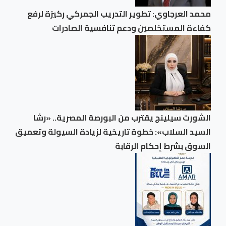
محمد العرجاوي: تطوير التدريب الجمركي ركيزة لرفع
كفاءة المستخلصين ودعم تنافسية الصادرات
الشورت سيلينج يقترب من البورصة المصرية.. «رشا
السيد السلاب»: خطوة تاريخية لزيادة السيولة وتعميق
السوق بشرط إحكام الرقابة