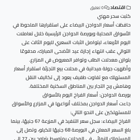
اقتصاد
0 تعليق
كتبت سحر مهني
حافظت أسعار الدواجن البيضاء على استقرارها الملحوظ في
الأسواق المحلية وبورصة الدواجن الرئيسية خلال تعاملات
اليوم الأربعاء، ليتواصل الثبات السعري لليوم الثالث على
التوالي عقب انتهاء إجازة عيد الأضحى المبارك، مدفوعًا
بتوازن معدلات الطلب وتوافر المعروض في المزارع.
وأظهرت جولة ميدانية في محلات بيع التجزئة استقرار أسعار
المستهلك مع تفاوت طفيف يعود إلى تكاليف النقل
وهامش ربح التجار بين المناطق السكنية المختلفة.
بورصة الدواجن: أسعار الفراخ اليوم بالأسواق
جاءت أسعار الدواجن بمختلف أنواعها في المزارع والأسواق
للمستهلكين على النحو التالي:
الفراخ البيضاء: سجل سعر التنفيذ في المزرعة 67 جنيهًا، بينما
بلغ السعر المعلن في البورصة 68 جنيهًا للكيلو، وتصل إلى
المستهلك النهائي في المحلات بمتوسط يتراوح بين 77 إلى