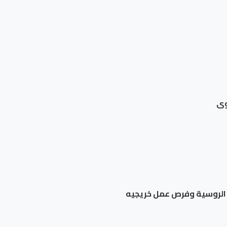
وى
ة الروسية وفرص عمل خريجيه