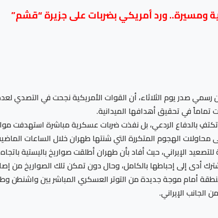
ة ومسيرة.. ورد أمريكي بضربات على جزيرة “قشم”
ان رسمي صدر يوم الثلاثاء، أن القوات الأمريكية نجحت في التصدي لعدة
ماماً في تحقيق أهدافها الميدانية.
 تكتفِ بالدفاع الردعي، بل نفذت ضربات عسكرية مباشرة استهدفت موا
على محاولات الهجوم المتكررة التي شنتها طهران خلال الساعات الما
تصعيد الإيراني، حيث أفاد بأن طهران أطلقت صواريخ باليستية باتجاه
ترك أدى إلى إحباطها بالكامل، وحال دون تمكن تلك الصواريخ من إص
لمنطقة أمام موجة جديدة من التوتر العسكري المباشر بين واشنطن و
الجانب الإيراني.