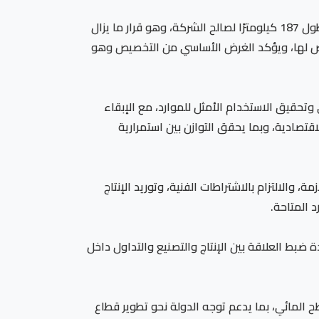
كما نص القرار الوزاري رقم 621 لسنة 1981 على تخصيص المنطقة الشمالية الملاصقة للسد العالي وحتى دهميت جنوبًا بطول 187 كيلومترًا لصالح الشركة، وهو قرار ما يزال
مخصص لها، ويؤكد الغرض الأساسي من التخصيص وهو
قيق الاستخدام الأمثل للموارد، مع الإبقاء
تصادية، وبما يحقق التوازن بين استمرارية
والالتزام بالاشتراطات الفنية، وتوريد الإنتاج
 المتاحة.
 ضبط العلاقة بين الإنتاج والتصنيع والتداول داخل
المائي، بما يدعم توجه الدولة نحو تطوير قطاع