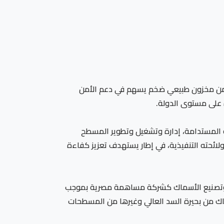
كه من مخزون طبيعي ضخم يسهم في دعم الأمن
 على مستوى الدولة.
ة المستدامة، إدارة وتشغيل وتطوير المسطح
ائي المخصص لها، في ضوء القواعد والضوابط المنظمة للعمل، وبما يتوافق مع أحكام القانون رقم 146 لسنة 2021 ولائحته التنفيذية، في إطار يستهدف تعزيز كفاءة
يد وتصنيع الأسماك كشركة مساهمة مصرية بموجب
 وتصنيع الأسماك من بحيرة السد العالي وغيرها من المسطحات