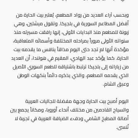
وبحسب آراء العديد من رواد المطعم، يُعتبر بيت الحارة من
أفضل المطاعم السورية في بلجيكا. وتقول ميشلين، وهي
زبونة للمطعم منذ البدايات الأولى، إنها رافقت مسيرته منذ
سنواته الأولى مروراً بمراحله المختلفة وأسمائه المتعاقبة،
مؤكدة أنها لم تجد حتى اليوم مذاقاً ينافس ما يقدمه بيت
الحارة. كما يؤكد عبد الهادي، المقيم في هولندا، أن العديد
من زياراته إلى بلجيكا ترتبط باشتياقه للطعم السوري الأصيل
الذي يقدمه المطعم، والذي يذكره دائماً بنكهات الوطن
وعبق الشام.
اليوم أصبح بيت الحارة وجهة مفضلة للجاليات العربية
والسياح القادمين من مختلف أنحاء أوروبا، ومكاناً يجمع بين
أصالة المطبخ الشامي ودفء الضيافة العربية في تجربة لا
تُنسى.