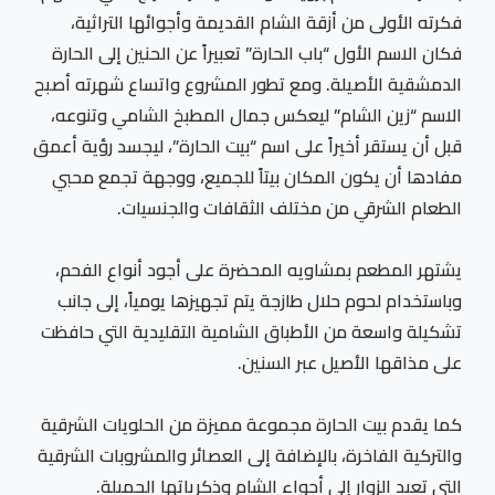
فكرته الأولى من أزقة الشام القديمة وأجوائها التراثية،
فكان الاسم الأول “باب الحارة” تعبيراً عن الحنين إلى الحارة
الدمشقية الأصيلة. ومع تطور المشروع واتساع شهرته أصبح
الاسم “زين الشام” ليعكس جمال المطبخ الشامي وتنوعه،
قبل أن يستقر أخيراً على اسم “بيت الحارة”، ليجسد رؤية أعمق
مفادها أن يكون المكان بيتاً للجميع، ووجهة تجمع محبي
الطعام الشرقي من مختلف الثقافات والجنسيات.
يشتهر المطعم بمشاويه المحضرة على أجود أنواع الفحم،
وباستخدام لحوم حلال طازجة يتم تجهيزها يومياً، إلى جانب
تشكيلة واسعة من الأطباق الشامية التقليدية التي حافظت
على مذاقها الأصيل عبر السنين.
كما يقدم بيت الحارة مجموعة مميزة من الحلويات الشرقية
والتركية الفاخرة، بالإضافة إلى العصائر والمشروبات الشرقية
التي تعيد الزوار إلى أجواء الشام وذكرياتها الجميلة.