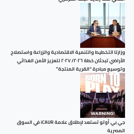
وزارتا التخطيط والتنمية الاقتصادية والزراعة واستصلاح
الأراضي تبحثان خطة ٢٠٢٦/ ٢٠٢٧ لتعزيز الأمن الغذائي
وتوسيع مبادرة “القرية المنتجة”
جي بي أوتو تستعد لإطلاق علامة iCAUR في السوق
المصرية