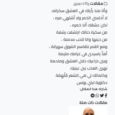
مقالات
0 تعليق
وأنا منذ رأيتك في العشق سكرانه،
لا أحتسي الخمر ولا أشتهي مره ،
لكن عشقك ألذ خمره ،
من سكرة حنانك ارتشفت رشفة
من حينها وانا للحب مدمنة ،
ومع القمر نتقاسم الشوق سهرانة ،
أهأ ياسيدى في غرامك متيمة
وبين ذراعيك حلال العشق وملحمة
نهرى العذب بين عينيك
وكلماتك لي هي للشعر مُلْهِمَة
دكتورة لبني يونس
شارك هذا المقال:
مقالات ذات صلة