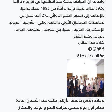
وأضاف أن المبادرة نجحت منذ انطلاقها في توزيع 29 ألفًا
و592 نظارة طبية، وإجراء أكثر من 1995 تدخلاً جراحيًا،
بالإضافة إلى تقديم العلاج الدوائي لـ27 ألف طفل في
محافظات المرحلتين الأولى والثانية، وهي: الشرقية، الفيوم،
الإسكندرية، الغربية، المنيا، بني سويف، القليوبية، الجيزة،
دمياط، وكفر الشيخ.
شارك هذا المقال:
مقالات ذات صلة
برعاية رئيس جامعة الأزهر.. كلية طب الأسنان (بنات)
تنظم أول يوم علمي لجراحة الفم والوجه والفكين