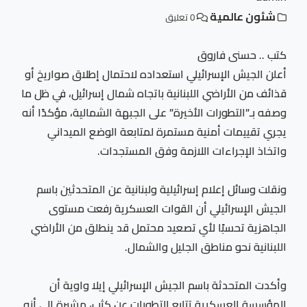
شئون عالمية
0 تعليق
كتب .. حسنى فاروق
أعلن الجيش الإسرائيلي استعداده لاحتمال إطلاق صواريخ أو
قذائف من الأراضي اللبنانية باتجاه شمال إسرائيل، في ظل ما
وصفه بـ”التطورات الأخيرة” على الجبهة الشمالية، مؤكدًا أنه
يجري تقييمات أمنية مستمرة لمتابعة الوضع الميداني
واتخاذ الإجراءات اللازمة وفق المستجدات.
ونقلت وسائل إعلام إسرائيلية ولبنانية عن المتحدثين باسم
الجيش الإسرائيلي أن القوات العسكرية رفعت مستوى
الجاهزية تحسبًا لأي تصعيد محتمل قد ينطلق من الأراضي
اللبنانية نحو مناطق الجليل والشمال.
وأكدت المتحدثة باسم الجيش الإسرائيلي إيلا واوية أن
المؤسسة العسكرية تتابع التطورات عن كثب، مشيرة إلى أنه