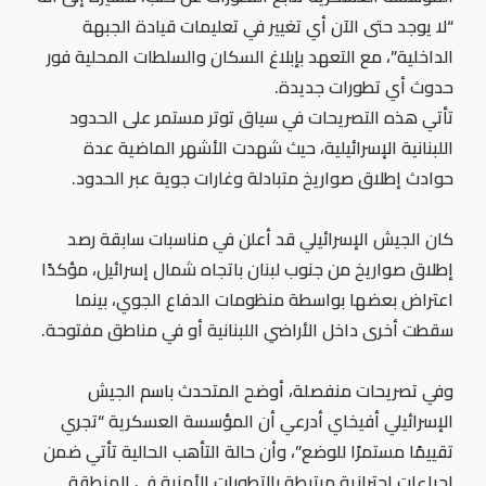
“لا يوجد حتى الآن أي تغيير في تعليمات قيادة الجبهة
الداخلية”، مع التعهد بإبلاغ السكان والسلطات المحلية فور
حدوث أي تطورات جديدة.
تأتي هذه التصريحات في سياق توتر مستمر على الحدود
اللبنانية الإسرائيلية، حيث شهدت الأشهر الماضية عدة
حوادث إطلاق صواريخ متبادلة وغارات جوية عبر الحدود.
كان الجيش الإسرائيلي قد أعلن في مناسبات سابقة رصد
إطلاق صواريخ من جنوب لبنان باتجاه شمال إسرائيل، مؤكدًا
اعتراض بعضها بواسطة منظومات الدفاع الجوي، بينما
سقطت أخرى داخل الأراضي اللبنانية أو في مناطق مفتوحة.
وفي تصريحات منفصلة، أوضح المتحدث باسم الجيش
الإسرائيلي أفيخاي أدرعي أن المؤسسة العسكرية “تجري
تقييمًا مستمرًا للوضع”، وأن حالة التأهب الحالية تأتي ضمن
إجراءات احترازية مرتبطة بالتطورات الأمنية في المنطقة.